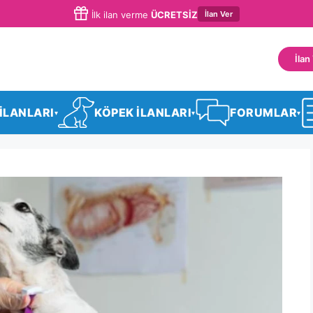
İlan Ver
İlk ilan verme
ÜCRETSİZ
İlan
 İLANLARI
KÖPEK İLANLARI
FORUMLAR
▾
▾
▾