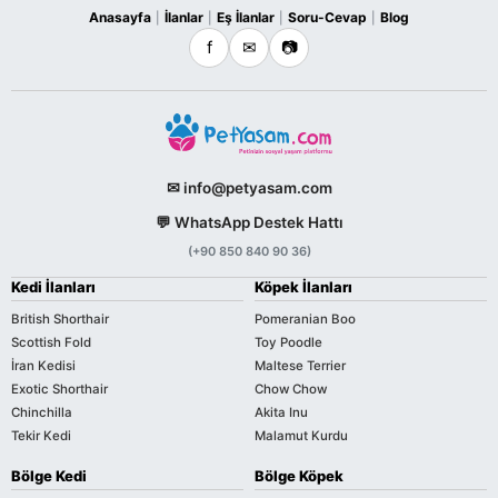
Anasayfa
İlanlar
Eş İlanlar
Soru-Cevap
Blog
|
|
|
|
f
✉
📷
✉ info@petyasam.com
💬 WhatsApp Destek Hattı
(+90 850 840 90 36)
Kedi İlanları
Köpek İlanları
British Shorthair
Pomeranian Boo
Scottish Fold
Toy Poodle
İran Kedisi
Maltese Terrier
Exotic Shorthair
Chow Chow
Chinchilla
Akita Inu
Tekir Kedi
Malamut Kurdu
Bölge Kedi
Bölge Köpek