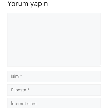
Yorum yapın
Yorum
İsim
E-
posta
İnternet
sitesi