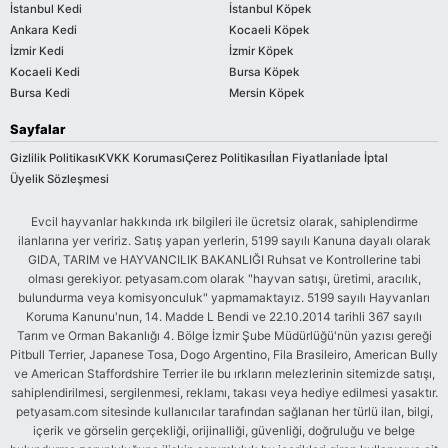
İstanbul Kedi
İstanbul Köpek
Ankara Kedi
Kocaeli Köpek
İzmir Kedi
İzmir Köpek
Kocaeli Kedi
Bursa Köpek
Bursa Kedi
Mersin Köpek
Sayfalar
Gizlilik Politikası
KVKK Koruması
Çerez Politikası
İlan Fiyatları
İade İptal
Üyelik Sözleşmesi
Evcil hayvanlar hakkında ırk bilgileri ile ücretsiz olarak, sahiplendirme
ilanlarına yer veririz. Satış yapan yerlerin, 5199 sayılı Kanuna dayalı olarak
GIDA, TARIM ve HAYVANCILIK BAKANLIĞI Ruhsat ve Kontrollerine tabi
olması gerekiyor. petyasam.com olarak "hayvan satışı, üretimi, aracılık,
bulundurma veya komisyonculuk" yapmamaktayız. 5199 sayılı Hayvanları
Koruma Kanunu'nun, 14. Madde L Bendi ve 22.10.2014 tarihli 367 sayılı
Tarım ve Orman Bakanlığı 4. Bölge İzmir Şube Müdürlüğü'nün yazısı gereği
Pitbull Terrier, Japanese Tosa, Dogo Argentino, Fila Brasileiro, American Bully
ve American Staffordshire Terrier ile bu ırkların melezlerinin sitemizde satışı,
sahiplendirilmesi, sergilenmesi, reklamı, takası veya hediye edilmesi yasaktır.
petyasam.com sitesinde kullanıcılar tarafından sağlanan her türlü ilan, bilgi,
içerik ve görselin gerçekliği, orijinalliği, güvenliği, doğruluğu ve belge