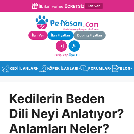
İlan Ver
İlk ilan verme
ÜCRETSİZ
İlan Ver
İlan Fiyatları
Doping Fiyatları
Giriş Yap
Üye Ol
KEDİ İLANLARI
KÖPEK İLANLARI
FORUMLAR
BLOG
▾
▾
▾
▾
Kedilerin Beden
Dili Neyi Anlatıyor?
Anlamları Neler?