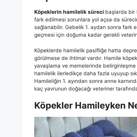
Köpeklerin hamilelik süreci
başlarda bir
fark edilmesi sorunlara yol açsa da süreci
sağlanabilir. Gebelik 1. aydan sonra fark ed
geçmesi için doğuma kadar gerekli veterin
Köpeklerde hamilelik pasifliğe hatta depr
görülmese de ihtimal vardır. Hamile köpek
yavaşlama ve memelerinde belirginleşme gö
hamilelik ilerledikçe daha fazla uyuyup sıkl
Hamileliğin 1. ayından sonra anne karnındak
kaç yavrunun doğacağı veteriner tarafından
Köpekler Hamileyken Ne