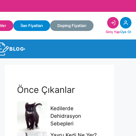
 Ver
İlan Fiyatları
Doping Fiyatları
Giriş Yap
Üye Ol
BLOG
▾
Önce Çıkanlar
Kedilerde
Dehidrasyon
Sebepleri
Yavru Kedi Ne Yer?