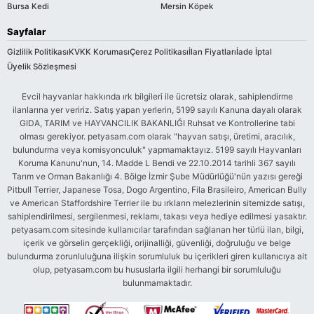
Bursa Kedi
Mersin Köpek
Sayfalar
Gizlilik Politikası
KVKK Koruması
Çerez Politikası
İlan Fiyatları
İade İptal
Üyelik Sözleşmesi
Evcil hayvanlar hakkında ırk bilgileri ile ücretsiz olarak, sahiplendirme
ilanlarına yer veririz. Satış yapan yerlerin, 5199 sayılı Kanuna dayalı olarak
GIDA, TARIM ve HAYVANCILIK BAKANLIĞI Ruhsat ve Kontrollerine tabi
olması gerekiyor. petyasam.com olarak "hayvan satışı, üretimi, aracılık,
bulundurma veya komisyonculuk" yapmamaktayız. 5199 sayılı Hayvanları
Koruma Kanunu'nun, 14. Madde L Bendi ve 22.10.2014 tarihli 367 sayılı
Tarım ve Orman Bakanlığı 4. Bölge İzmir Şube Müdürlüğü'nün yazısı gereği
Pitbull Terrier, Japanese Tosa, Dogo Argentino, Fila Brasileiro, American Bully
ve American Staffordshire Terrier ile bu ırkların melezlerinin sitemizde satışı,
sahiplendirilmesi, sergilenmesi, reklamı, takası veya hediye edilmesi yasaktır.
petyasam.com sitesinde kullanıcılar tarafından sağlanan her türlü ilan, bilgi,
içerik ve görselin gerçekliği, orijinalliği, güvenliği, doğruluğu ve belge
bulundurma zorunluluğuna ilişkin sorumluluk bu içerikleri giren kullanıcıya ait
olup, petyasam.com bu hususlarla ilgili herhangi bir sorumluluğu
bulunmamaktadır.