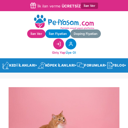
İlan Ver
İlk ilan verme
ÜCRETSİZ
İlan Ver
İlan Fiyatları
Doping Fiyatları
Giriş Yap
Üye Ol
KEDİ İLANLARI
KÖPEK İLANLARI
FORUMLAR
BLOG
▾
▾
▾
▾