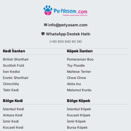
✉ info@petyasam.com
💬 WhatsApp Destek Hattı
(+90 850 840 90 36)
Kedi İlanları
Köpek İlanları
British Shorthair
Pomeranian Boo
Scottish Fold
Toy Poodle
İran Kedisi
Maltese Terrier
Exotic Shorthair
Chow Chow
Chinchilla
Akita Inu
Tekir Kedi
Malamut Kurdu
Bölge Kedi
Bölge Köpek
İstanbul Kedi
İstanbul Köpek
Ankara Kedi
Kocaeli Köpek
İzmir Kedi
İzmir Köpek
Kocaeli Kedi
Bursa Köpek