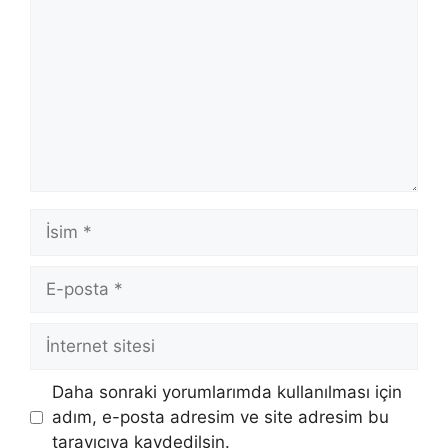
İsim
E-
posta
İnternet
sitesi
Daha sonraki yorumlarımda kullanılması için
adım, e-posta adresim ve site adresim bu
tarayıcıya kaydedilsin.