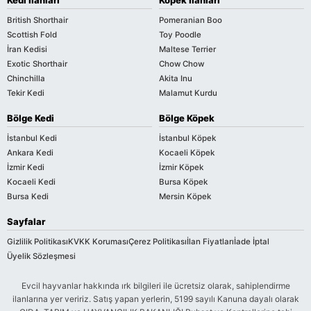
Kedi İlanları
Köpek İlanları
British Shorthair
Pomeranian Boo
Scottish Fold
Toy Poodle
İran Kedisi
Maltese Terrier
Exotic Shorthair
Chow Chow
Chinchilla
Akita Inu
Tekir Kedi
Malamut Kurdu
Bölge Kedi
Bölge Köpek
İstanbul Kedi
İstanbul Köpek
Ankara Kedi
Kocaeli Köpek
İzmir Kedi
İzmir Köpek
Kocaeli Kedi
Bursa Köpek
Bursa Kedi
Mersin Köpek
Sayfalar
Gizlilik Politikası
KVKK Koruması
Çerez Politikası
İlan Fiyatları
İade İptal
Üyelik Sözleşmesi
Evcil hayvanlar hakkında ırk bilgileri ile ücretsiz olarak, sahiplendirme
ilanlarına yer veririz. Satış yapan yerlerin, 5199 sayılı Kanuna dayalı olarak