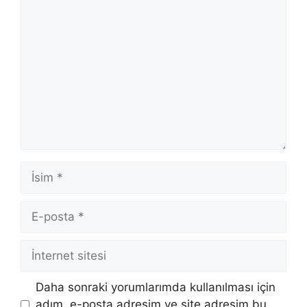
Yorum
İsim
E-
posta
İnternet
sitesi
Daha sonraki yorumlarımda kullanılması için
adım, e-posta adresim ve site adresim bu