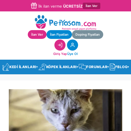
İlan Ver
İlk ilan verme
ÜCRETSİZ
İlan Ver
İlan Fiyatları
Doping Fiyatları
Giriş Yap
Üye Ol
KEDİ İLANLARI
KÖPEK İLANLARI
FORUMLAR
BLOG
▾
▾
▾
▾