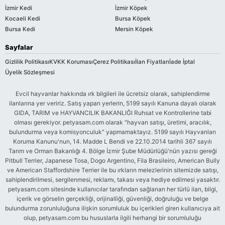
İzmir Kedi
İzmir Köpek
Kocaeli Kedi
Bursa Köpek
Bursa Kedi
Mersin Köpek
Sayfalar
Gizlilik Politikası
KVKK Koruması
Çerez Politikası
İlan Fiyatları
İade İptal
Üyelik Sözleşmesi
Evcil hayvanlar hakkında ırk bilgileri ile ücretsiz olarak, sahiplendirme
ilanlarına yer veririz. Satış yapan yerlerin, 5199 sayılı Kanuna dayalı olarak
GIDA, TARIM ve HAYVANCILIK BAKANLIĞI Ruhsat ve Kontrollerine tabi
olması gerekiyor. petyasam.com olarak "hayvan satışı, üretimi, aracılık,
bulundurma veya komisyonculuk" yapmamaktayız. 5199 sayılı Hayvanları
Koruma Kanunu'nun, 14. Madde L Bendi ve 22.10.2014 tarihli 367 sayılı
Tarım ve Orman Bakanlığı 4. Bölge İzmir Şube Müdürlüğü'nün yazısı gereği
Pitbull Terrier, Japanese Tosa, Dogo Argentino, Fila Brasileiro, American Bully
ve American Staffordshire Terrier ile bu ırkların melezlerinin sitemizde satışı,
sahiplendirilmesi, sergilenmesi, reklamı, takası veya hediye edilmesi yasaktır.
petyasam.com sitesinde kullanıcılar tarafından sağlanan her türlü ilan, bilgi,
içerik ve görselin gerçekliği, orijinalliği, güvenliği, doğruluğu ve belge
bulundurma zorunluluğuna ilişkin sorumluluk bu içerikleri giren kullanıcıya ait
olup, petyasam.com bu hususlarla ilgili herhangi bir sorumluluğu