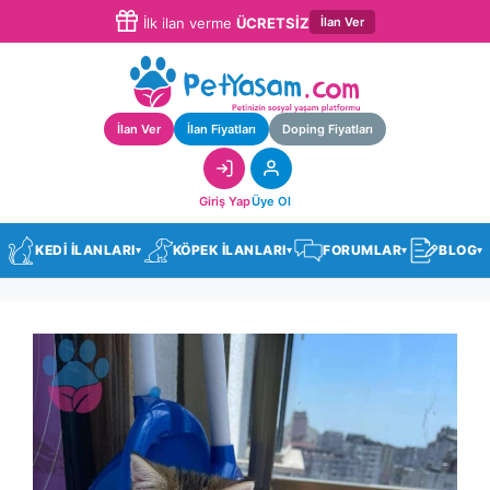
İlan Ver
İlk ilan verme
ÜCRETSİZ
İlan Ver
İlan Fiyatları
Doping Fiyatları
Giriş Yap
Üye Ol
KEDİ İLANLARI
KÖPEK İLANLARI
FORUMLAR
BLOG
▾
▾
▾
▾