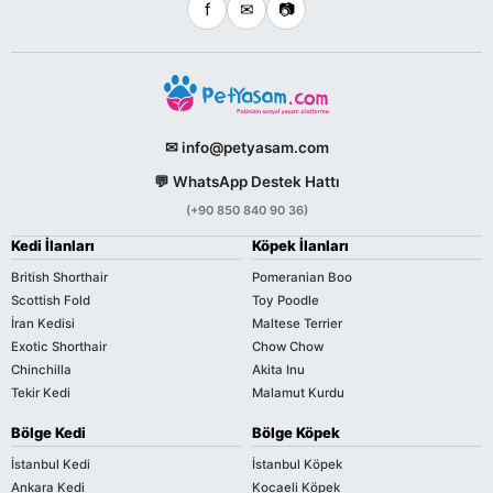
f
✉
📷
✉ info@petyasam.com
💬 WhatsApp Destek Hattı
(+90 850 840 90 36)
Kedi İlanları
Köpek İlanları
British Shorthair
Pomeranian Boo
Scottish Fold
Toy Poodle
İran Kedisi
Maltese Terrier
Exotic Shorthair
Chow Chow
Chinchilla
Akita Inu
Tekir Kedi
Malamut Kurdu
Bölge Kedi
Bölge Köpek
İstanbul Kedi
İstanbul Köpek
Ankara Kedi
Kocaeli Köpek