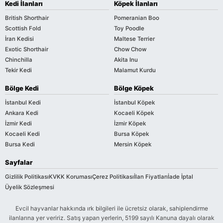
Kedi İlanları
Köpek İlanları
British Shorthair
Pomeranian Boo
Scottish Fold
Toy Poodle
İran Kedisi
Maltese Terrier
Exotic Shorthair
Chow Chow
Chinchilla
Akita Inu
Tekir Kedi
Malamut Kurdu
Bölge Kedi
Bölge Köpek
İstanbul Kedi
İstanbul Köpek
Ankara Kedi
Kocaeli Köpek
İzmir Kedi
İzmir Köpek
Kocaeli Kedi
Bursa Köpek
Bursa Kedi
Mersin Köpek
Sayfalar
Gizlilik Politikası
KVKK Koruması
Çerez Politikası
İlan Fiyatları
İade İptal
Üyelik Sözleşmesi
Evcil hayvanlar hakkında ırk bilgileri ile ücretsiz olarak, sahiplendirme
ilanlarına yer veririz. Satış yapan yerlerin, 5199 sayılı Kanuna dayalı olarak