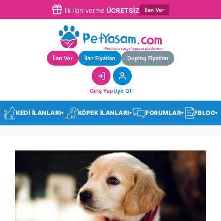
İlan Ver
İlk ilan verme
ÜCRETSİZ
İlan Ver
İlan Fiyatları
Doping Fiyatları
Giriş Yap
Üye Ol
KEDİ İLANLARI
KÖPEK İLANLARI
FORUMLAR
BLOG
▾
▾
▾
▾