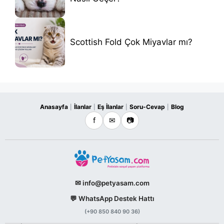
Scottish Fold Çok Miyavlar mı?
Anasayfa
İlanlar
Eş İlanlar
Soru-Cevap
Blog
|
|
|
|
f
✉
📷
✉ info@petyasam.com
💬 WhatsApp Destek Hattı
(+90 850 840 90 36)