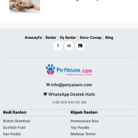
Anasayfa
İlanlar
Eş İlanlar
Soru-Cevap
Blog
|
|
|
|
f
✉
📷
✉ info@petyasam.com
💬 WhatsApp Destek Hattı
(+90 850 840 90 36)
Kedi İlanları
Köpek İlanları
British Shorthair
Pomeranian Boo
Scottish Fold
Toy Poodle
İran Kedisi
Maltese Terrier