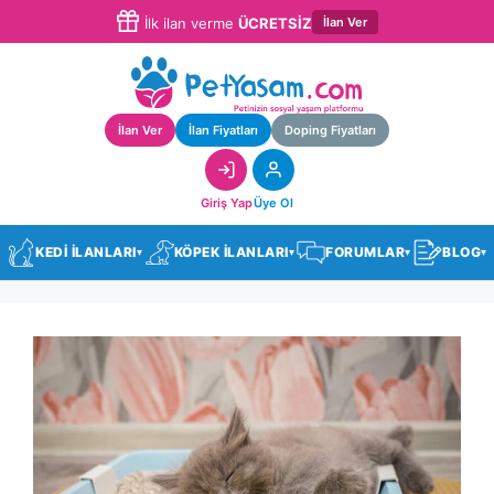
İlan Ver
İlk ilan verme
ÜCRETSİZ
İlan Ver
İlan Fiyatları
Doping Fiyatları
Giriş Yap
Üye Ol
KEDİ İLANLARI
KÖPEK İLANLARI
FORUMLAR
BLOG
▾
▾
▾
▾