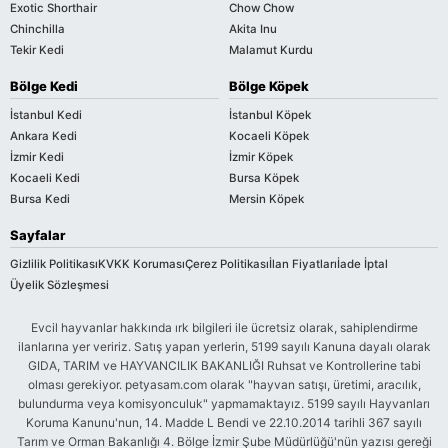
Exotic Shorthair
Chow Chow
Chinchilla
Akita Inu
Tekir Kedi
Malamut Kurdu
Bölge Kedi
Bölge Köpek
İstanbul Kedi
İstanbul Köpek
Ankara Kedi
Kocaeli Köpek
İzmir Kedi
İzmir Köpek
Kocaeli Kedi
Bursa Köpek
Bursa Kedi
Mersin Köpek
Sayfalar
Gizlilik Politikası
KVKK Koruması
Çerez Politikası
İlan Fiyatları
İade İptal
Üyelik Sözleşmesi
Evcil hayvanlar hakkında ırk bilgileri ile ücretsiz olarak, sahiplendirme
ilanlarına yer veririz. Satış yapan yerlerin, 5199 sayılı Kanuna dayalı olarak
GIDA, TARIM ve HAYVANCILIK BAKANLIĞI Ruhsat ve Kontrollerine tabi
olması gerekiyor. petyasam.com olarak "hayvan satışı, üretimi, aracılık,
bulundurma veya komisyonculuk" yapmamaktayız. 5199 sayılı Hayvanları
Koruma Kanunu'nun, 14. Madde L Bendi ve 22.10.2014 tarihli 367 sayılı
Tarım ve Orman Bakanlığı 4. Bölge İzmir Şube Müdürlüğü'nün yazısı gereği