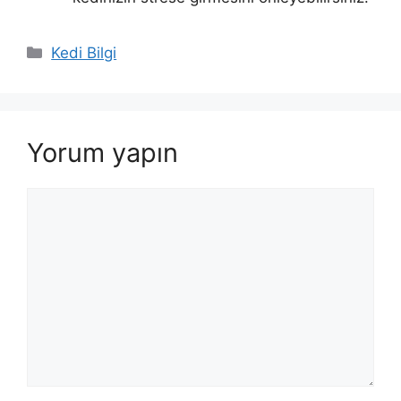
Kategoriler
Kedi Bilgi
Yorum yapın
Yorum