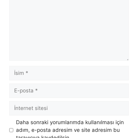
İsim
E-
posta
İnternet
sitesi
Daha sonraki yorumlarımda kullanılması için
adım, e-posta adresim ve site adresim bu
tarayıcıya kaydedilsin.