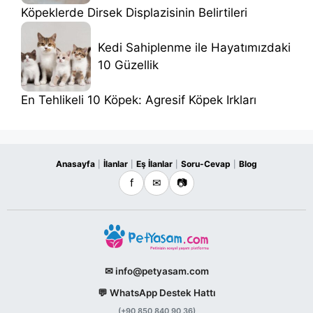
Köpeklerde Dirsek Displazisinin Belirtileri
Kedi Sahiplenme ile Hayatımızdaki
10 Güzellik
En Tehlikeli 10 Köpek: Agresif Köpek Irkları
Anasayfa
İlanlar
Eş İlanlar
Soru-Cevap
Blog
|
|
|
|
f
✉
📷
✉ info@petyasam.com
💬 WhatsApp Destek Hattı
(+90 850 840 90 36)