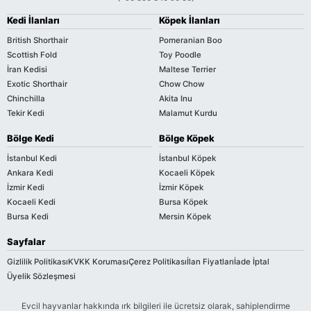
Kedi İlanları
Köpek İlanları
British Shorthair
Pomeranian Boo
Scottish Fold
Toy Poodle
İran Kedisi
Maltese Terrier
Exotic Shorthair
Chow Chow
Chinchilla
Akita Inu
Tekir Kedi
Malamut Kurdu
Bölge Kedi
Bölge Köpek
İstanbul Kedi
İstanbul Köpek
Ankara Kedi
Kocaeli Köpek
İzmir Kedi
İzmir Köpek
Kocaeli Kedi
Bursa Köpek
Bursa Kedi
Mersin Köpek
Sayfalar
Gizlilik Politikası
KVKK Koruması
Çerez Politikası
İlan Fiyatları
İade İptal
Üyelik Sözleşmesi
Evcil hayvanlar hakkında ırk bilgileri ile ücretsiz olarak, sahiplendirme