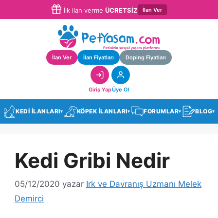
İlan Ver
İlk ilan verme
ÜCRETSİZ
İlan Ver
İlan Fiyatları
Doping Fiyatları
Giriş Yap
Üye Ol
KEDİ İLANLARI
KÖPEK İLANLARI
FORUMLAR
BLOG
▾
▾
▾
▾
Kedi Gribi Nedir
05/12/2020
yazar
Irk ve Davranış Uzmanı Melek
Demirci