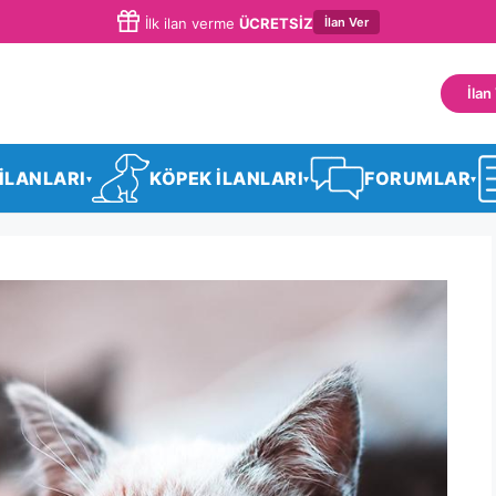
İlan Ver
İlk ilan verme
ÜCRETSİZ
İlan
 İLANLARI
KÖPEK İLANLARI
FORUMLAR
▾
▾
▾