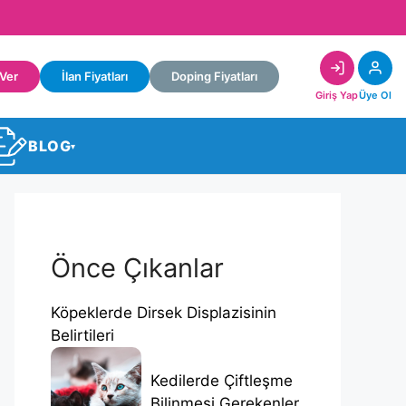
 Ver
İlan Fiyatları
Doping Fiyatları
Giriş Yap
Üye Ol
BLOG
▾
Önce Çıkanlar
Köpeklerde Dirsek Displazisinin
Belirtileri
Kedilerde Çiftleşme
Bilinmesi Gerekenler