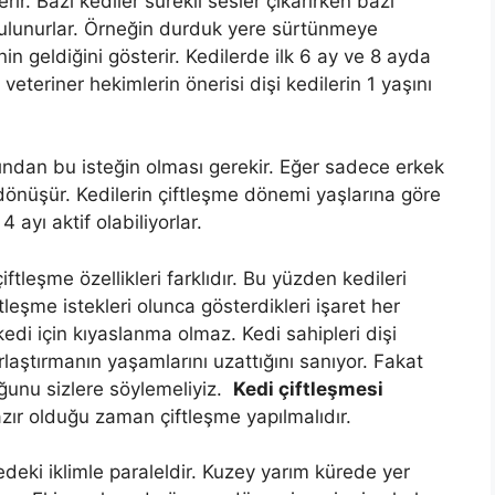
rir. Bazı kediler sürekli sesler çıkarırken bazı
bulunurlar. Örneğin durduk yere sürtünmeye
in geldiğini gösterir. Kedilerde ilk 6 ay ve 8 ayda
eteriner hekimlerin önerisi dişi kedilerin 1 yaşını
fından bu isteğin olması gerekir. Eğer sadece erkek
dönüşür. Kedilerin çiftleşme dönemi yaşlarına göre
 4 ayı aktif olabiliyorlar.
tleşme özellikleri farklıdır. Bu yüzden kedileri
tleşme istekleri olunca gösterdikleri işaret her
kedi için kıyaslanma olmaz. Kedi sahipleri dişi
rlaştırmanın yaşamlarını uzattığını sanıyor. Fakat
uğunu sizlere söylemeliyiz.
Kedi çiftleşmesi
 hazır olduğu zaman çiftleşme yapılmalıdır.
deki iklimle paraleldir. Kuzey yarım kürede yer