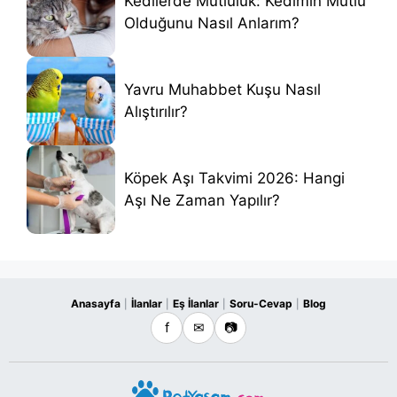
Kedilerde Mutluluk: Kedimin Mutlu
Olduğunu Nasıl Anlarım?
Yavru Muhabbet Kuşu Nasıl
Alıştırılır?
Köpek Aşı Takvimi 2026: Hangi
Aşı Ne Zaman Yapılır?
Anasayfa
İlanlar
Eş İlanlar
Soru-Cevap
Blog
|
|
|
|
f
✉
📷