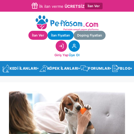
İlan Ver
İlk ilan verme
ÜCRETSİZ
İlan Ver
İlan Fiyatları
Doping Fiyatları
Giriş Yap
Üye Ol
KEDİ İLANLARI
KÖPEK İLANLARI
FORUMLAR
BLOG
▾
▾
▾
▾