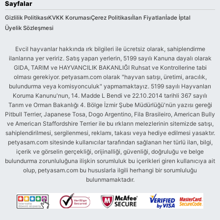
Sayfalar
Gizlilik Politikası
KVKK Koruması
Çerez Politikası
İlan Fiyatları
İade İptal
Üyelik Sözleşmesi
Evcil hayvanlar hakkında ırk bilgileri ile ücretsiz olarak, sahiplendirme
ilanlarına yer veririz. Satış yapan yerlerin, 5199 sayılı Kanuna dayalı olarak
GIDA, TARIM ve HAYVANCILIK BAKANLIĞI Ruhsat ve Kontrollerine tabi
olması gerekiyor. petyasam.com olarak "hayvan satışı, üretimi, aracılık,
bulundurma veya komisyonculuk" yapmamaktayız. 5199 sayılı Hayvanları
Koruma Kanunu'nun, 14. Madde L Bendi ve 22.10.2014 tarihli 367 sayılı
Tarım ve Orman Bakanlığı 4. Bölge İzmir Şube Müdürlüğü'nün yazısı gereği
Pitbull Terrier, Japanese Tosa, Dogo Argentino, Fila Brasileiro, American Bully
ve American Staffordshire Terrier ile bu ırkların melezlerinin sitemizde satışı,
sahiplendirilmesi, sergilenmesi, reklamı, takası veya hediye edilmesi yasaktır.
petyasam.com sitesinde kullanıcılar tarafından sağlanan her türlü ilan, bilgi,
içerik ve görselin gerçekliği, orijinalliği, güvenliği, doğruluğu ve belge
bulundurma zorunluluğuna ilişkin sorumluluk bu içerikleri giren kullanıcıya ait
olup, petyasam.com bu hususlarla ilgili herhangi bir sorumluluğu
bulunmamaktadır.