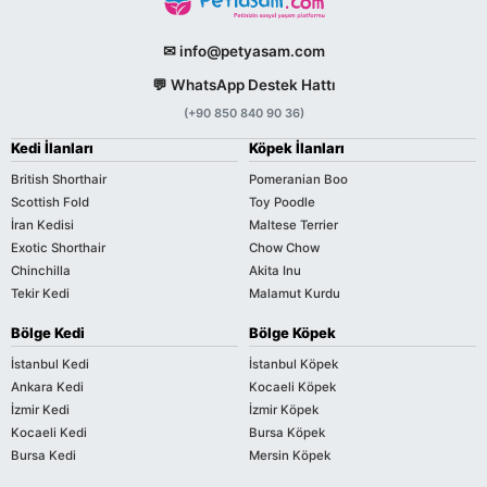
✉ info@petyasam.com
💬 WhatsApp Destek Hattı
(+90 850 840 90 36)
Kedi İlanları
Köpek İlanları
British Shorthair
Pomeranian Boo
Scottish Fold
Toy Poodle
İran Kedisi
Maltese Terrier
Exotic Shorthair
Chow Chow
Chinchilla
Akita Inu
Tekir Kedi
Malamut Kurdu
Bölge Kedi
Bölge Köpek
İstanbul Kedi
İstanbul Köpek
Ankara Kedi
Kocaeli Köpek
İzmir Kedi
İzmir Köpek
Kocaeli Kedi
Bursa Köpek
Bursa Kedi
Mersin Köpek