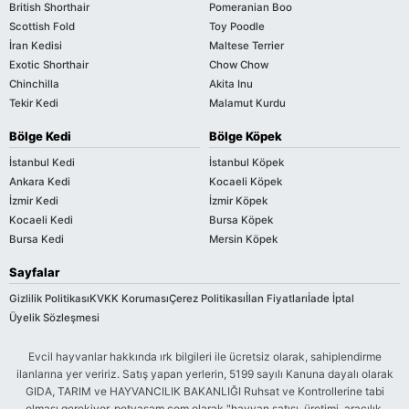
British Shorthair
Pomeranian Boo
Scottish Fold
Toy Poodle
İran Kedisi
Maltese Terrier
Exotic Shorthair
Chow Chow
Chinchilla
Akita Inu
Tekir Kedi
Malamut Kurdu
Bölge Kedi
Bölge Köpek
İstanbul Kedi
İstanbul Köpek
Ankara Kedi
Kocaeli Köpek
İzmir Kedi
İzmir Köpek
Kocaeli Kedi
Bursa Köpek
Bursa Kedi
Mersin Köpek
Sayfalar
Gizlilik Politikası
KVKK Koruması
Çerez Politikası
İlan Fiyatları
İade İptal
Üyelik Sözleşmesi
Evcil hayvanlar hakkında ırk bilgileri ile ücretsiz olarak, sahiplendirme
ilanlarına yer veririz. Satış yapan yerlerin, 5199 sayılı Kanuna dayalı olarak
GIDA, TARIM ve HAYVANCILIK BAKANLIĞI Ruhsat ve Kontrollerine tabi
olması gerekiyor. petyasam.com olarak "hayvan satışı, üretimi, aracılık,