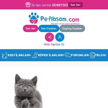
İlan Ver
İlk ilan verme
ÜCRETSİZ
İlan Ver
İlan Fiyatları
Doping Fiyatları
Giriş Yap
Üye Ol
KEDİ İLANLARI
KÖPEK İLANLARI
FORUMLAR
BLOG
▾
▾
▾
▾