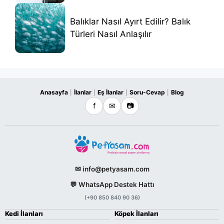
Balıklar Nasıl Ayırt Edilir? Balık
Türleri Nasıl Anlaşılır
Anasayfa
İlanlar
Eş İlanlar
Soru-Cevap
Blog
|
|
|
|
f
✉
📷
✉ info@petyasam.com
💬 WhatsApp Destek Hattı
(+90 850 840 90 36)
Kedi İlanları
Köpek İlanları