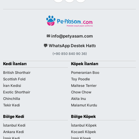
✉ info@petyasam.com
💬 WhatsApp Destek Hattı
(+90 850 840 90 36)
Kedi İlanları
Köpek İlanları
British Shorthair
Pomeranian Boo
Scottish Fold
Toy Poodle
İran Kedisi
Maltese Terrier
Exotic Shorthair
Chow Chow
Chinchilla
Akita Inu
Tekir Kedi
Malamut Kurdu
Bölge Kedi
Bölge Köpek
İstanbul Kedi
İstanbul Köpek
Ankara Kedi
Kocaeli Köpek
İzmir Kedi
İzmir Köpek