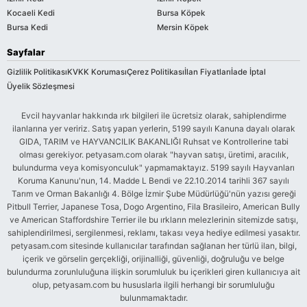
Kocaeli Kedi
Bursa Köpek
Bursa Kedi
Mersin Köpek
Sayfalar
Gizlilik Politikası
KVKK Koruması
Çerez Politikası
İlan Fiyatları
İade İptal
Üyelik Sözleşmesi
Evcil hayvanlar hakkında ırk bilgileri ile ücretsiz olarak, sahiplendirme
ilanlarına yer veririz. Satış yapan yerlerin, 5199 sayılı Kanuna dayalı olarak
GIDA, TARIM ve HAYVANCILIK BAKANLIĞI Ruhsat ve Kontrollerine tabi
olması gerekiyor. petyasam.com olarak "hayvan satışı, üretimi, aracılık,
bulundurma veya komisyonculuk" yapmamaktayız. 5199 sayılı Hayvanları
Koruma Kanunu'nun, 14. Madde L Bendi ve 22.10.2014 tarihli 367 sayılı
Tarım ve Orman Bakanlığı 4. Bölge İzmir Şube Müdürlüğü'nün yazısı gereği
Pitbull Terrier, Japanese Tosa, Dogo Argentino, Fila Brasileiro, American Bully
ve American Staffordshire Terrier ile bu ırkların melezlerinin sitemizde satışı,
sahiplendirilmesi, sergilenmesi, reklamı, takası veya hediye edilmesi yasaktır.
petyasam.com sitesinde kullanıcılar tarafından sağlanan her türlü ilan, bilgi,
içerik ve görselin gerçekliği, orijinalliği, güvenliği, doğruluğu ve belge
bulundurma zorunluluğuna ilişkin sorumluluk bu içerikleri giren kullanıcıya ait
olup, petyasam.com bu hususlarla ilgili herhangi bir sorumluluğu
bulunmamaktadır.