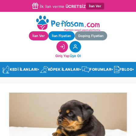
İlan Ver
İlk ilan verme
ÜCRETSİZ
İlan Ver
İlan Fiyatları
Doping Fiyatları
Giriş Yap
Üye Ol
KEDİ İLANLARI
KÖPEK İLANLARI
FORUMLAR
BLOG
▾
▾
▾
▾