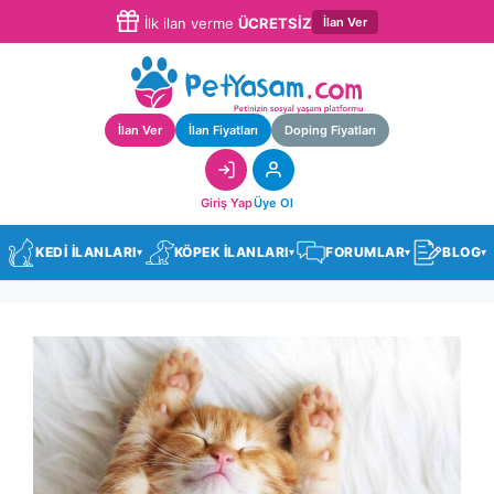
İlan Ver
İlk ilan verme
ÜCRETSİZ
İlan Ver
İlan Fiyatları
Doping Fiyatları
Giriş Yap
Üye Ol
KEDİ İLANLARI
KÖPEK İLANLARI
FORUMLAR
BLOG
▾
▾
▾
▾