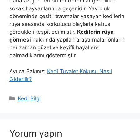
daha az görülen bu tür durumlar genellikle
sokak hayvanlarında geçerlidir. Yavruluk
döneminde çeşitli travmalar yaşayan kedilerin
rüya sırasında korkutucu olaylarla kabus
gördükleri tespit edilmiştir.
Kedilerin rüya
görmesi
hakkında yapılan araştırmalar onların
her zaman güzel ve keyifli hayallere
dalmadıklarını göstermiştir.
Ayrıca Bakınız:
Kedi Tuvalet Kokusu Nasıl
Giderilir?
Kategoriler
Kedi Bilgi
Yorum yapın