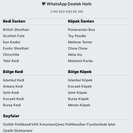
💬 WhatsApp Destek Hattı
(+90 850 840 90 36)
Kedi İlanları
Köpek İlanları
British Shorthair
Pomeranian Boo
Scottish Fold
Toy Poodle
İran Kedisi
Maltese Terrier
Exotic Shorthair
Chow Chow
Chinchilla
Akita Inu
Tekir Kedi
Malamut Kurdu
Bölge Kedi
Bölge Köpek
İstanbul Kedi
İstanbul Köpek
Ankara Kedi
Kocaeli Köpek
İzmir Kedi
İzmir Köpek
Kocaeli Kedi
Bursa Köpek
Bursa Kedi
Mersin Köpek
Sayfalar
Gizlilik Politikası
KVKK Koruması
Çerez Politikası
İlan Fiyatları
İade İptal
Üyelik Sözleşmesi