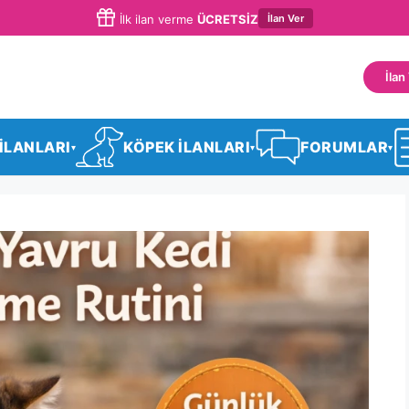
İlan Ver
İlk ilan verme
ÜCRETSİZ
İlan
 İLANLARI
KÖPEK İLANLARI
FORUMLAR
▾
▾
▾