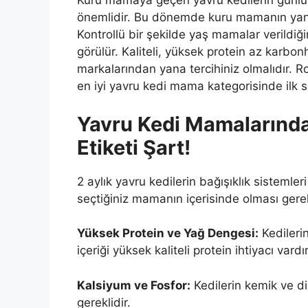
Kuru mamaya geçen yavru kedilerin günl
önemlidir. Bu dönemde kuru mamanın yanın
Kontrollü bir şekilde yaş mamalar verildiği
görülür. Kaliteli, yüksek protein az karb
markalarından yana tercihiniz olmalıdır. R
en iyi yavru kedi mama kategorisinde ilk sı
Yavru Kedi Mamalarında
Etiketi Şart!
2 aylık yavru kedilerin bağışıklık sistemle
seçtiğiniz mamanın içerisinde olması gerek
Yüksek Protein ve Yağ Dengesi:
Kedileri
içeriği yüksek kaliteli protein ihtiyacı vardır
Kalsiyum ve Fosfor:
Kedilerin kemik ve diş
gereklidir.