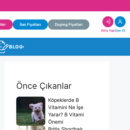
 Ver
İlan Fiyatları
Doping Fiyatları
Giriş Yap
Üye Ol
BLOG
▾
Önce Çıkanlar
Köpeklerde B
Vitamini Ne İşe
Yarar? B Vitami
Önemi
Britis Shorthair