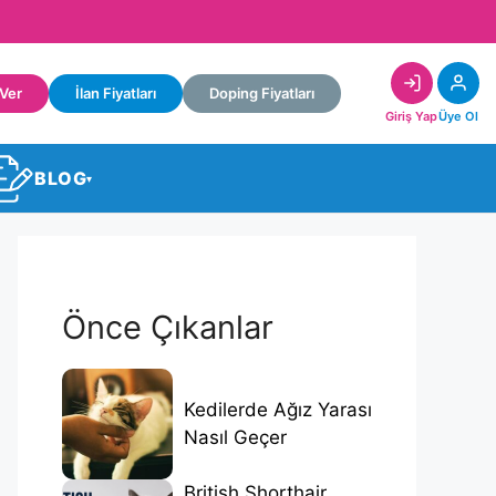
 Ver
İlan Fiyatları
Doping Fiyatları
Giriş Yap
Üye Ol
BLOG
▾
Önce Çıkanlar
Kedilerde Ağız Yarası
Nasıl Geçer
British Shorthair