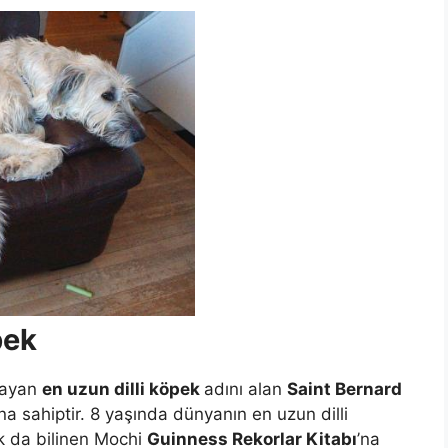
pek
şayan
en uzun dilli köpek
adını alan
Saint Bernard
na sahiptir. 8 yaşında dünyanın en uzun dilli
k da bilinen Mochi
Guinness Rekorlar Kitabı
’na