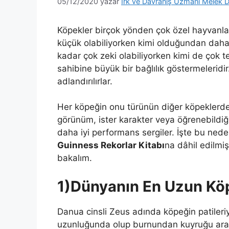
05/12/2020
yazar
Irk ve Davranış Uzmanı Melek D
Köpekler birçok yönden çok özel hayvanlardı
küçük olabiliyorken kimi olduğundan dah
kadar çok zeki olabiliyorken kimi de çok te
sahibine büyük bir bağlılık göstermeleridir
adlandırılırlar.
Her köpeğin onu türünün diğer köpeklerden ay
görünüm, ister karakter veya öğrenebildiğ
daha iyi performans sergiler. İşte bu neden
Guinness Rekorlar Kitabı
na dâhil edilmiş
bakalım.
1)Dünyanın En Uzun Kö
Danua cinsli Zeus adında köpeğin patiler
uzunluğunda olup burnundan kuyruğu aras