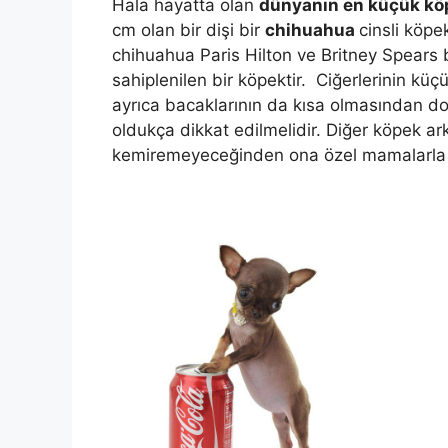
Hala hayatta olan
dünyanın en küçük kö
cm olan bir dişi bir
chihuahua
cinsli köpe
chihuahua Paris Hilton ve Britney Spears 
sahiplenilen bir köpektir. Ciğerlerinin k
ayrıca bacaklarının da kısa olmasından do
oldukça dikkat edilmelidir. Diğer köpek ar
kemiremeyeceğinden ona özel mamalarla 