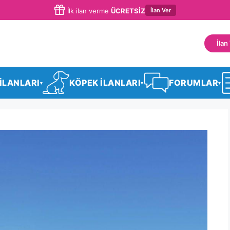
İlan Ver
İlk ilan verme
ÜCRETSİZ
İlan
 İLANLARI
KÖPEK İLANLARI
FORUMLAR
▾
▾
▾