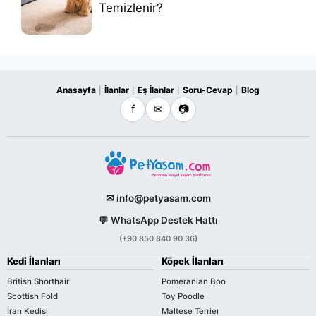
Temizlenir?
Anasayfa
İlanlar
Eş İlanlar
Soru-Cevap
Blog
|
|
|
|
f
✉
📷
✉ info@petyasam.com
💬 WhatsApp Destek Hattı
(+90 850 840 90 36)
Kedi İlanları
Köpek İlanları
British Shorthair
Pomeranian Boo
Scottish Fold
Toy Poodle
İran Kedisi
Maltese Terrier