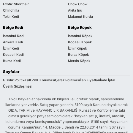
Exotic Shorthair
Chow Chow
Chinchilla
Akita Inu
Tekir Kedi
Malamut Kurdu
Bölge Kedi
Bölge Köpek
İstanbul Kedi
İstanbul Köpek
Ankara Kedi
Kocaeli Köpek
İzmir Kedi
İzmir Köpek
Kocaeli Kedi
Bursa Köpek
Bursa Kedi
Mersin Köpek
Sayfalar
Gizlilik Politikası
KVKK Koruması
Çerez Politikası
İlan Fiyatları
İade İptal
Üyelik Sözleşmesi
Evcil hayvanlar hakkında ırk bilgileri ile ücretsiz olarak, sahiplendirme
ilanlarına yer veririz. Satış yapan yerlerin, 5199 sayılı Kanuna dayalı olarak
GIDA, TARIM ve HAYVANCILIK BAKANLIĞI Ruhsat ve Kontrollerine tabi
olması gerekiyor. petyasam.com olarak "hayvan satışı, üretimi, aracılık,
bulundurma veya komisyonculuk" yapmamaktayız. 5199 sayılı Hayvanları
Koruma Kanunu'nun, 14. Madde L Bendi ve 22.10.2014 tarihli 367 sayılı
Tarım ve Orman Bakanlığı 4. Bölge İzmir Şube Müdürlüğü'nün yazısı gereği