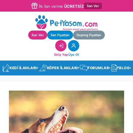
İlan Ver
İlk ilan verme
ÜCRETSİZ
İlan Ver
İlan Fiyatları
Doping Fiyatları
Giriş Yap
Üye Ol
KEDİ İLANLARI
KÖPEK İLANLARI
FORUMLAR
BLOG
▾
▾
▾
▾