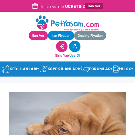
İlan Ver
İlk ilan verme
ÜCRETSİZ
İlan Ver
İlan Fiyatları
Doping Fiyatları
Giriş Yap
Üye Ol
KEDİ İLANLARI
KÖPEK İLANLARI
FORUMLAR
BLOG
▾
▾
▾
▾