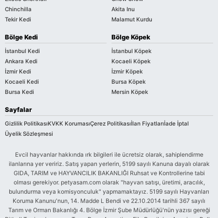
Chinchilla
Akita Inu
Tekir Kedi
Malamut Kurdu
Bölge Kedi
Bölge Köpek
İstanbul Kedi
İstanbul Köpek
Ankara Kedi
Kocaeli Köpek
İzmir Kedi
İzmir Köpek
Kocaeli Kedi
Bursa Köpek
Bursa Kedi
Mersin Köpek
Sayfalar
Gizlilik Politikası
KVKK Koruması
Çerez Politikası
İlan Fiyatları
İade İptal
Üyelik Sözleşmesi
Evcil hayvanlar hakkında ırk bilgileri ile ücretsiz olarak, sahiplendirme
ilanlarına yer veririz. Satış yapan yerlerin, 5199 sayılı Kanuna dayalı olarak
GIDA, TARIM ve HAYVANCILIK BAKANLIĞI Ruhsat ve Kontrollerine tabi
olması gerekiyor. petyasam.com olarak "hayvan satışı, üretimi, aracılık,
bulundurma veya komisyonculuk" yapmamaktayız. 5199 sayılı Hayvanları
Koruma Kanunu'nun, 14. Madde L Bendi ve 22.10.2014 tarihli 367 sayılı
Tarım ve Orman Bakanlığı 4. Bölge İzmir Şube Müdürlüğü'nün yazısı gereği