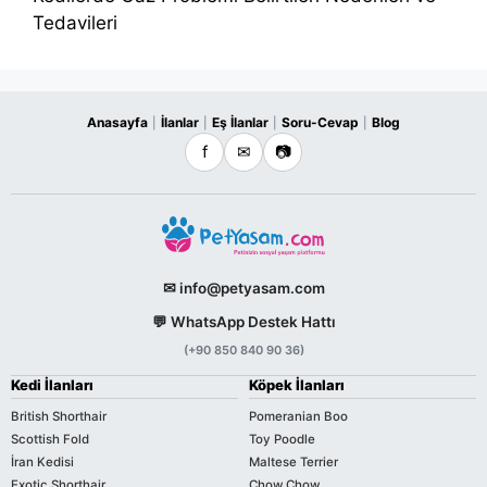
Tedavileri
Anasayfa
İlanlar
Eş İlanlar
Soru-Cevap
Blog
|
|
|
|
f
✉
📷
✉ info@petyasam.com
💬 WhatsApp Destek Hattı
(+90 850 840 90 36)
Kedi İlanları
Köpek İlanları
British Shorthair
Pomeranian Boo
Scottish Fold
Toy Poodle
İran Kedisi
Maltese Terrier
Exotic Shorthair
Chow Chow