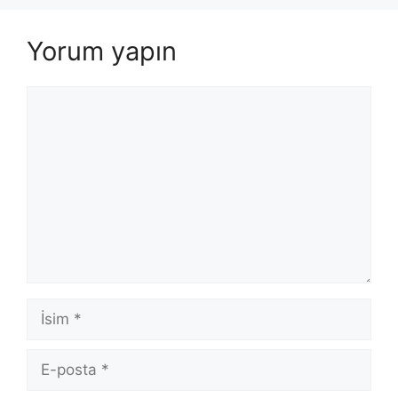
Yorum yapın
Yorum
İsim
E-
posta