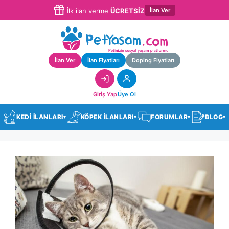
İlan Ver
İlk ilan verme
ÜCRETSİZ
İlan Ver
İlan Fiyatları
Doping Fiyatları
Giriş Yap
Üye Ol
KEDİ İLANLARI
KÖPEK İLANLARI
FORUMLAR
BLOG
▾
▾
▾
▾