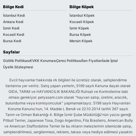
Bölge Kedi
Bölge Köpek
İstanbul Kedi
İstanbul Köpek
Ankara Kedi
Kocaeli Köpek
İzmir Kedi
İzmir Köpek
Kocaeli Kedi
Bursa Köpek
Bursa Kedi
Mersin Köpek
Sayfalar
Gizlilik Politikası
KVKK Koruması
Çerez Politikası
İlan Fiyatları
İade İptal
Üyelik Sözleşmesi
Evcil hayvanlar hakkında ırk bilgileri ile ücretsiz olarak, sahiplendirme
ilanlarına yer veririz. Satış yapan yerlerin, 5199 sayılı Kanuna dayalı olarak
GIDA, TARIM ve HAYVANCILIK BAKANLIĞI Ruhsat ve Kontrollerine tabi
olması gerekiyor. petyasam.com olarak "hayvan satışı, üretimi, aracılık,
bulundurma veya komisyonculuk" yapmamaktayız. 5199 sayılı Hayvanları
Koruma Kanunu'nun, 14. Madde L Bendi ve 22.10.2014 tarihli 367 sayılı
Tarım ve Orman Bakanlığı 4. Bölge İzmir Şube Müdürlüğü'nün yazısı gereği
Pitbull Terrier, Japanese Tosa, Dogo Argentino, Fila Brasileiro, American Bully
ve American Staffordshire Terrier ile bu ırkların melezlerinin sitemizde satışı,
sahiplendirilmesi, sergilenmesi, reklamı, takası veya hediye edilmesi yasaktır.