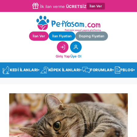
İlan Ver
İlk ilan verme
ÜCRETSİZ
İlan Ver
İlan Fiyatları
Doping Fiyatları
Giriş Yap
Üye Ol
KEDİ İLANLARI
KÖPEK İLANLARI
FORUMLAR
BLOG
▾
▾
▾
▾