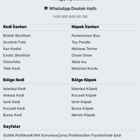
💬 WhatsApp Destek Hattı
(+90 850 840 90 36)
Kedi İlanları
Köpek İlanları
British Shorthair
Pomeranian Boo
Scottish Fold
Toy Poodle
İran Kedisi
Maltese Terrier
Exotic Shorthair
Chow Chow
Chinchilla
Akita Inu
Tekir Kedi
Malamut Kurdu
Bölge Kedi
Bölge Köpek
İstanbul Kedi
İstanbul Köpek
Ankara Kedi
Kocaeli Köpek
İzmir Kedi
İzmir Köpek
Kocaeli Kedi
Bursa Köpek
Bursa Kedi
Mersin Köpek
Sayfalar
Gizlilik Politikası
KVKK Koruması
Çerez Politikası
İlan Fiyatları
İade İptal