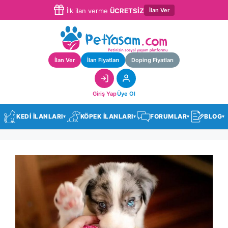
İlan Ver
İlk ilan verme
ÜCRETSİZ
İlan Ver
İlan Fiyatları
Doping Fiyatları
Giriş Yap
Üye Ol
KEDİ İLANLARI
KÖPEK İLANLARI
FORUMLAR
BLOG
▾
▾
▾
▾