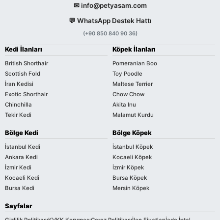
✉ info@petyasam.com
💬 WhatsApp Destek Hattı
(+90 850 840 90 36)
Kedi İlanları
Köpek İlanları
British Shorthair
Pomeranian Boo
Scottish Fold
Toy Poodle
İran Kedisi
Maltese Terrier
Exotic Shorthair
Chow Chow
Chinchilla
Akita Inu
Tekir Kedi
Malamut Kurdu
Bölge Kedi
Bölge Köpek
İstanbul Kedi
İstanbul Köpek
Ankara Kedi
Kocaeli Köpek
İzmir Kedi
İzmir Köpek
Kocaeli Kedi
Bursa Köpek
Bursa Kedi
Mersin Köpek
Sayfalar