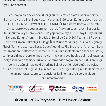
Gizlilik Politikası
KVKK Koruması
Çerez Politikası
İlan Fiyatları
İade İptal
Üyelik Sözleşmesi
Evcil hayvanlar hakkında ırk bilgileri ile ücretsiz olarak, sahiplendirme
ilanlarına yer veririz. Satış yapan yerlerin, 5199 sayılı Kanuna dayalı olarak
GIDA, TARIM ve HAYVANCILIK BAKANLIĞI Ruhsat ve Kontrollerine tabi
olması gerekiyor. petyasam.com olarak "hayvan satışı, üretimi, aracılık,
bulundurma veya komisyonculuk" yapmamaktayız. 5199 sayılı Hayvanları
Koruma Kanunu'nun, 14. Madde L Bendi ve 22.10.2014 tarihli 367 sayılı
Tarım ve Orman Bakanlığı 4. Bölge İzmir Şube Müdürlüğü'nün yazısı gereği
Pitbull Terrier, Japanese Tosa, Dogo Argentino, Fila Brasileiro, American Bully
ve American Staffordshire Terrier ile bu ırkların melezlerinin sitemizde satışı,
sahiplendirilmesi, sergilenmesi, reklamı, takası veya hediye edilmesi yasaktır.
petyasam.com sitesinde kullanıcılar tarafından sağlanan her türlü ilan, bilgi,
içerik ve görselin gerçekliği, orijinalliği, güvenliği, doğruluğu ve belge
bulundurma zorunluluğuna ilişkin sorumluluk bu içerikleri giren kullanıcıya ait
olup, petyasam.com bu hususlarla ilgili herhangi bir sorumluluğu
bulunmamaktadır.
© 2019 - 2026 Petyasam - Tüm Hakları Saklıdır.