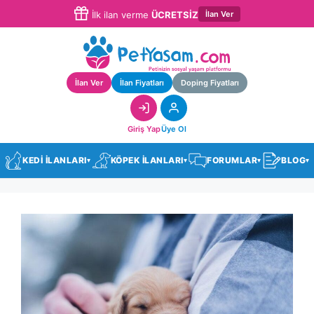
İlan Ver
İlk ilan verme
ÜCRETSİZ
İlan Ver
İlan Fiyatları
Doping Fiyatları
Giriş Yap
Üye Ol
KEDİ İLANLARI
KÖPEK İLANLARI
FORUMLAR
BLOG
▾
▾
▾
▾