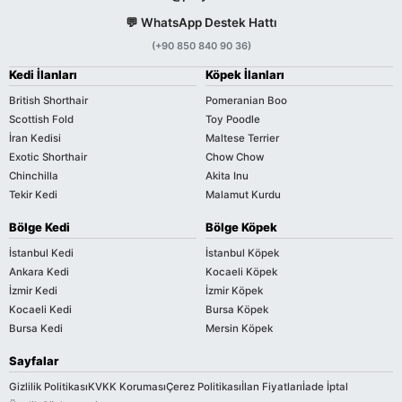
💬 WhatsApp Destek Hattı
(+90 850 840 90 36)
Kedi İlanları
Köpek İlanları
British Shorthair
Pomeranian Boo
Scottish Fold
Toy Poodle
İran Kedisi
Maltese Terrier
Exotic Shorthair
Chow Chow
Chinchilla
Akita Inu
Tekir Kedi
Malamut Kurdu
Bölge Kedi
Bölge Köpek
İstanbul Kedi
İstanbul Köpek
Ankara Kedi
Kocaeli Köpek
İzmir Kedi
İzmir Köpek
Kocaeli Kedi
Bursa Köpek
Bursa Kedi
Mersin Köpek
Sayfalar
Gizlilik Politikası
KVKK Koruması
Çerez Politikası
İlan Fiyatları
İade İptal