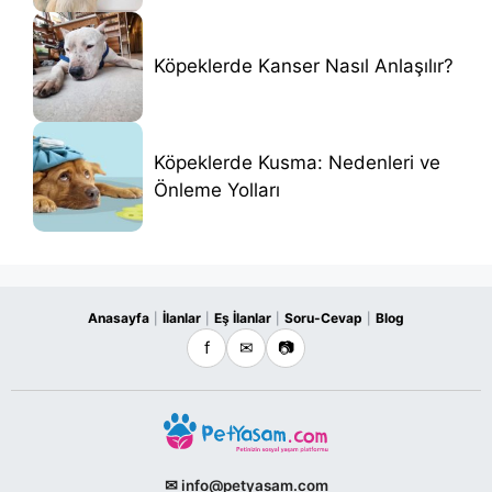
Köpeklerde Kanser Nasıl Anlaşılır?
Köpeklerde Kusma: Nedenleri ve
Önleme Yolları
Anasayfa
İlanlar
Eş İlanlar
Soru-Cevap
Blog
|
|
|
|
f
✉
📷
✉ info@petyasam.com