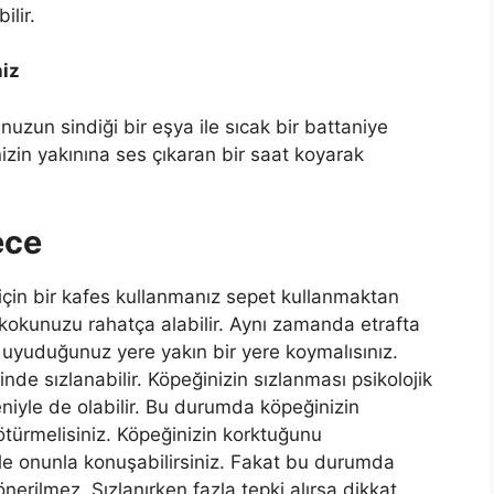
ilir.
niz
nuzun sindiği bir eşya ile sıcak bir battaniye
zin yakınına ses çıkaran bir saat koyarak
.
ece
için bir kafes kullanmanız sepet kullanmaktan
e kokunuzu rahatça alabilir. Aynı zamanda etrafta
 uyuduğunuz yere yakın bir yere koymalısınız.
nde sızlanabilir. Köpeğinizin sızlanması psikolojik
deniyle de olabilir. Bu durumda köpeğinizin
ötürmelisiniz. Köpeğinizin korktuğunu
le onunla konuşabilirsiniz. Fakat bu durumda
rilmez. Sızlanırken fazla tepki alırsa dikkat