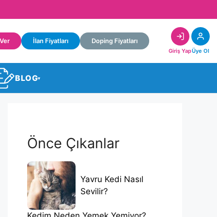
 Ver
İlan Fiyatları
Doping Fiyatları
Giriş Yap
Üye Ol
BLOG
▾
Önce Çıkanlar
Yavru Kedi Nasıl
Sevilir?
Kedim Neden Yemek Yemiyor?