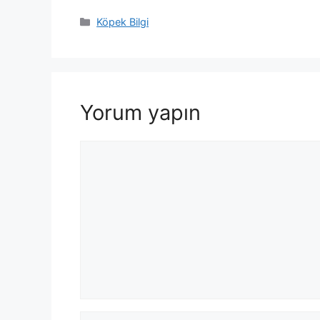
Kategoriler
Köpek Bilgi
Yorum yapın
Yorum
İsim