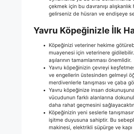
çekmek için bu davranışı alışkanlık
gelirseniz de hüsran ve endişeye se
Yavru Köpeğinizle İlk H
Köpeğinizi veteriner hekime götürebi
muayenesi için veterinere gidilebil
aşılarının tamamlanması önemlidir.
Yavru köpeğinizin çevreyi keşfetmesin
ve engellerin üstesinden gelmeyi ö
merdivenlerle tanışması ve çaba gö
Yavru köpeğinize insan dokunuşuna 
vücudunun farklı alanlarına dokunulm
daha rahat geçmesini sağlayacaktır
Köpeğinizin yeni seslerle tanışmasın
işitme duyusuna sahiptir. Bu sebepl
makinesi, elektrikli süpürge ve kapı 