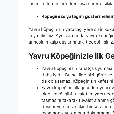
insan ile temas ederken kısa sürede sıkılab
Köpeğinize yatağını göstermelisi
Yavru köpeğinizin yatacağı yere sizin koku
koymalısınız. Aynı zamanda yavru köpeğini
annesinin kalp atışlarını taklit edebilirsiniz
Yavru Köpeğinizle İlk G
Yavru köpeğinizin rahatça uyuması 
daha iyidir. Bu şekilde sizi görür v
da dolaşamaz. Köpeğinizin kafesini
Yavru köpeğiniz ilk geceden yeni evi
olabileceği gibi tuvalet ihtiyacı ne
tasmasını takarak tuvalet alanına g
düşünüyorsanız sakin bir ses tonu i
oynamanız ya da ona dokunmanız öne