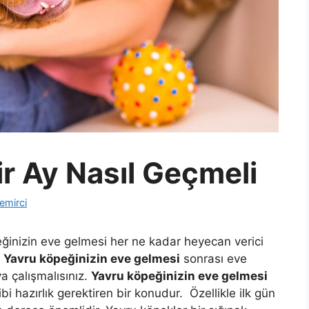
r Ay Nasıl Geçmeli
emirci
ğinizin eve gelmesi her ne kadar heyecan verici
.
Yavru köpeğinizin eve gelmesi
sonrası eve
a çalışmalısınız.
Yavru köpeğinizin eve gelmesi
i hazırlık gerektiren bir konudur. Özellikle ilk gün