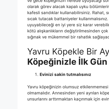
ve gece köpeğinizin nerede uyuyacağı son 
olarak görev alacak kapalı uyku bölümlerin
kafesli sandıklar kullanabilirsiniz. Rahat,
sıcak tutacak battaniyeler kullanmalısını
uyuyabileceği en iyi yere siz karar verebili
kötü alışkanlıkların değiştirilmesinden çok
sığınak ve mükemmel bir rahatlık sağlayac
Yavru Köpekle Bir A
Köpeğinizle İlk Gün
Evinizi sakin tutmalısınız
Yavru köpeğinizin olumsuz etkilenmemesi i
olmamalıdır. Annesinden yeni ayrılan köpeğ
unsurlarını arttırmaktan kaçınmak için evin