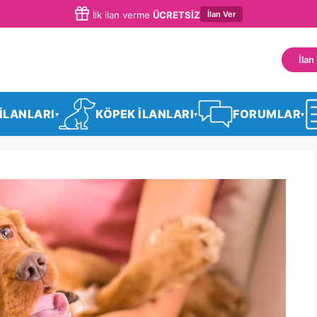
İlan Ver
İlk ilan verme
ÜCRETSİZ
İlan
 İLANLARI
KÖPEK İLANLARI
FORUMLAR
▾
▾
▾