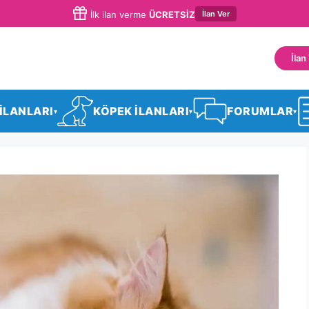
İlan Ver
İlk ilan verme
ÜCRETSİZ
İlan
 İLANLARI
KÖPEK İLANLARI
FORUMLAR
▾
▾
▾