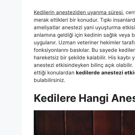
Kedilerin anesteziden uyanma süresi
, cer
merak ettikleri bir konudur. Tıpkı insanla
ameliyatlar anestezi yani uyuşturma etkisiy
anlamına geldiği için kedinin sağlık veya
uygulanır. Uzman veteriner hekimler taraf
fonksiyonlarını baskılar. Bu sayede kedile
hareketsiz bir şekilde kalabilir. His kaybı
anestezi etkisindeyken bilinç açık olabili
ettiği konulardan
kedilerde
anestezi etki
bulabilirsiniz.
Kedilere Hangi Anes