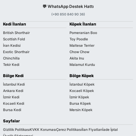
💬 WhatsApp Destek Hattı
(+90 850 840 90 36)
Kedi İlanları
Köpek İlanları
British Shorthair
Pomeranian Boo
Scottish Fold
Toy Poodle
İran Kedisi
Maltese Terrier
Exotic Shorthair
Chow Chow
Chinchilla
Akita Inu
Tekir Kedi
Malamut Kurdu
Bölge Kedi
Bölge Köpek
İstanbul Kedi
İstanbul Köpek
Ankara Kedi
Kocaeli Köpek
İzmir Kedi
İzmir Köpek
Kocaeli Kedi
Bursa Köpek
Bursa Kedi
Mersin Köpek
Sayfalar
Gizlilik Politikası
KVKK Koruması
Çerez Politikası
İlan Fiyatları
İade İptal