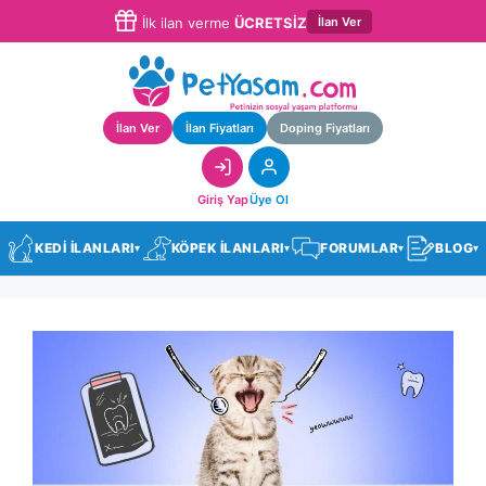
İlan Ver
İlk ilan verme
ÜCRETSİZ
İlan Ver
İlan Fiyatları
Doping Fiyatları
Giriş Yap
Üye Ol
KEDİ İLANLARI
KÖPEK İLANLARI
FORUMLAR
BLOG
▾
▾
▾
▾