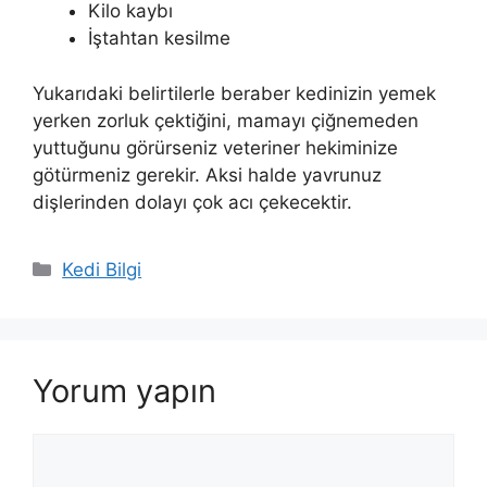
Kilo kaybı
İştahtan kesilme
Yukarıdaki belirtilerle beraber kedinizin yemek
yerken zorluk çektiğini, mamayı çiğnemeden
yuttuğunu görürseniz veteriner hekiminize
götürmeniz gerekir. Aksi halde yavrunuz
dişlerinden dolayı çok acı çekecektir.
Kategoriler
Kedi Bilgi
Yorum yapın
Yorum