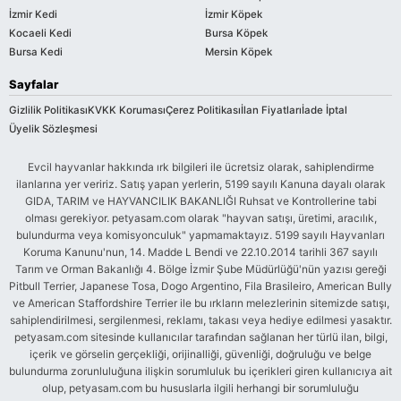
İzmir Kedi
İzmir Köpek
Kocaeli Kedi
Bursa Köpek
Bursa Kedi
Mersin Köpek
Sayfalar
Gizlilik Politikası
KVKK Koruması
Çerez Politikası
İlan Fiyatları
İade İptal
Üyelik Sözleşmesi
Evcil hayvanlar hakkında ırk bilgileri ile ücretsiz olarak, sahiplendirme
ilanlarına yer veririz. Satış yapan yerlerin, 5199 sayılı Kanuna dayalı olarak
GIDA, TARIM ve HAYVANCILIK BAKANLIĞI Ruhsat ve Kontrollerine tabi
olması gerekiyor. petyasam.com olarak "hayvan satışı, üretimi, aracılık,
bulundurma veya komisyonculuk" yapmamaktayız. 5199 sayılı Hayvanları
Koruma Kanunu'nun, 14. Madde L Bendi ve 22.10.2014 tarihli 367 sayılı
Tarım ve Orman Bakanlığı 4. Bölge İzmir Şube Müdürlüğü'nün yazısı gereği
Pitbull Terrier, Japanese Tosa, Dogo Argentino, Fila Brasileiro, American Bully
ve American Staffordshire Terrier ile bu ırkların melezlerinin sitemizde satışı,
sahiplendirilmesi, sergilenmesi, reklamı, takası veya hediye edilmesi yasaktır.
petyasam.com sitesinde kullanıcılar tarafından sağlanan her türlü ilan, bilgi,
içerik ve görselin gerçekliği, orijinalliği, güvenliği, doğruluğu ve belge
bulundurma zorunluluğuna ilişkin sorumluluk bu içerikleri giren kullanıcıya ait
olup, petyasam.com bu hususlarla ilgili herhangi bir sorumluluğu