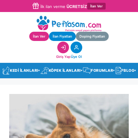
İlan Ver
İlk ilan verme
ÜCRETSİZ
İlan Ver
İlan Fiyatları
Doping Fiyatları
Giriş Yap
Üye Ol
KEDİ İLANLARI
KÖPEK İLANLARI
FORUMLAR
BLOG
▾
▾
▾
▾