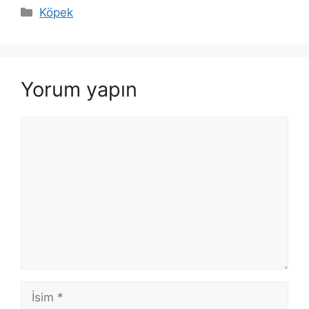
Kategoriler
Köpek
Yorum yapın
Yorum
İsim