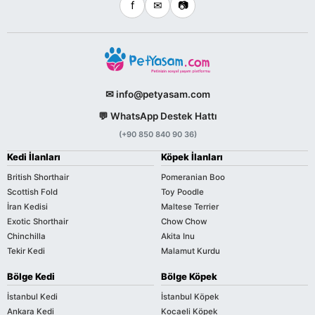
f
✉
📷
✉ info@petyasam.com
💬 WhatsApp Destek Hattı
(+90 850 840 90 36)
Kedi İlanları
Köpek İlanları
British Shorthair
Pomeranian Boo
Scottish Fold
Toy Poodle
İran Kedisi
Maltese Terrier
Exotic Shorthair
Chow Chow
Chinchilla
Akita Inu
Tekir Kedi
Malamut Kurdu
Bölge Kedi
Bölge Köpek
İstanbul Kedi
İstanbul Köpek
Ankara Kedi
Kocaeli Köpek