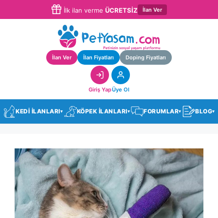
İlan Ver
İlk ilan verme
ÜCRETSİZ
İlan Ver
İlan Fiyatları
Doping Fiyatları
Giriş Yap
Üye Ol
KEDİ İLANLARI
KÖPEK İLANLARI
FORUMLAR
BLOG
▾
▾
▾
▾