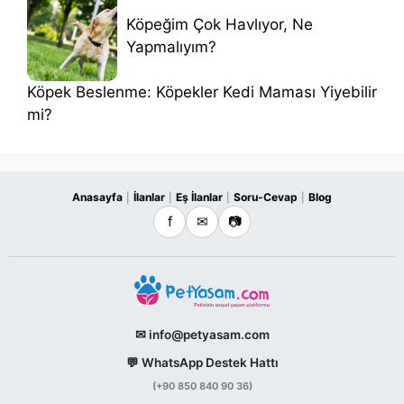
Köpeğim Çok Havlıyor, Ne
Yapmalıyım?
Köpek Beslenme: Köpekler Kedi Maması Yiyebilir
mi?
Anasayfa
İlanlar
Eş İlanlar
Soru-Cevap
Blog
|
|
|
|
f
✉
📷
✉ info@petyasam.com
💬 WhatsApp Destek Hattı
(+90 850 840 90 36)