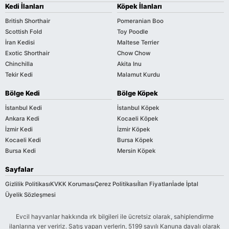
Kedi İlanları
Köpek İlanları
British Shorthair
Pomeranian Boo
Scottish Fold
Toy Poodle
İran Kedisi
Maltese Terrier
Exotic Shorthair
Chow Chow
Chinchilla
Akita Inu
Tekir Kedi
Malamut Kurdu
Bölge Kedi
Bölge Köpek
İstanbul Kedi
İstanbul Köpek
Ankara Kedi
Kocaeli Köpek
İzmir Kedi
İzmir Köpek
Kocaeli Kedi
Bursa Köpek
Bursa Kedi
Mersin Köpek
Sayfalar
Gizlilik Politikası
KVKK Koruması
Çerez Politikası
İlan Fiyatları
İade İptal
Üyelik Sözleşmesi
Evcil hayvanlar hakkında ırk bilgileri ile ücretsiz olarak, sahiplendirme
ilanlarına yer veririz. Satış yapan yerlerin, 5199 sayılı Kanuna dayalı olarak