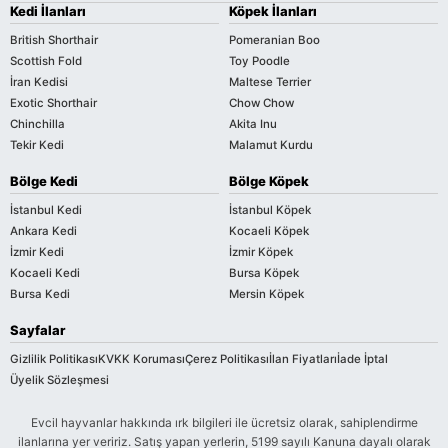
Kedi İlanları
Köpek İlanları
British Shorthair
Pomeranian Boo
Scottish Fold
Toy Poodle
İran Kedisi
Maltese Terrier
Exotic Shorthair
Chow Chow
Chinchilla
Akita Inu
Tekir Kedi
Malamut Kurdu
Bölge Kedi
Bölge Köpek
İstanbul Kedi
İstanbul Köpek
Ankara Kedi
Kocaeli Köpek
İzmir Kedi
İzmir Köpek
Kocaeli Kedi
Bursa Köpek
Bursa Kedi
Mersin Köpek
Sayfalar
Gizlilik Politikası
KVKK Koruması
Çerez Politikası
İlan Fiyatları
İade İptal
Üyelik Sözleşmesi
Evcil hayvanlar hakkında ırk bilgileri ile ücretsiz olarak, sahiplendirme
ilanlarına yer veririz. Satış yapan yerlerin, 5199 sayılı Kanuna dayalı olarak