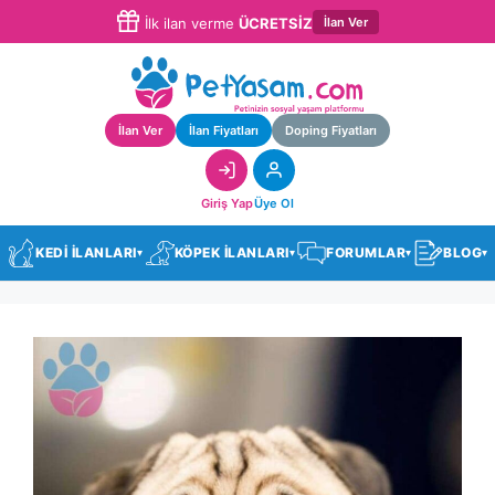
İlan Ver
İlk ilan verme
ÜCRETSİZ
İlan Ver
İlan Fiyatları
Doping Fiyatları
Giriş Yap
Üye Ol
KEDİ İLANLARI
KÖPEK İLANLARI
FORUMLAR
BLOG
▾
▾
▾
▾