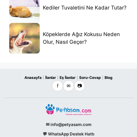
Kediler Tuvaletini Ne Kadar Tutar?
Köpeklerde Ağız Kokusu Neden
Olur, Nasıl Geçer?
Anasayfa
İlanlar
Eş İlanlar
Soru-Cevap
Blog
|
|
|
|
f
✉
📷
✉ info@petyasam.com
💬 WhatsApp Destek Hattı