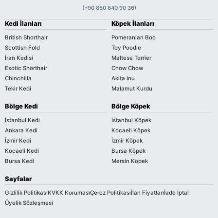
(+90 850 840 90 36)
Kedi İlanları
Köpek İlanları
British Shorthair
Pomeranian Boo
Scottish Fold
Toy Poodle
İran Kedisi
Maltese Terrier
Exotic Shorthair
Chow Chow
Chinchilla
Akita Inu
Tekir Kedi
Malamut Kurdu
Bölge Kedi
Bölge Köpek
İstanbul Kedi
İstanbul Köpek
Ankara Kedi
Kocaeli Köpek
İzmir Kedi
İzmir Köpek
Kocaeli Kedi
Bursa Köpek
Bursa Kedi
Mersin Köpek
Sayfalar
Gizlilik Politikası
KVKK Koruması
Çerez Politikası
İlan Fiyatları
İade İptal
Üyelik Sözleşmesi