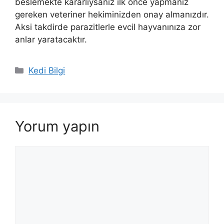
beslemekte kararlıysanız ilk önce yapmanız
gereken veteriner hekiminizden onay almanızdır.
Aksi takdirde parazitlerle evcil hayvanınıza zor
anlar yaratacaktır.
Kategoriler
Kedi Bilgi
Yorum yapın
Yorum