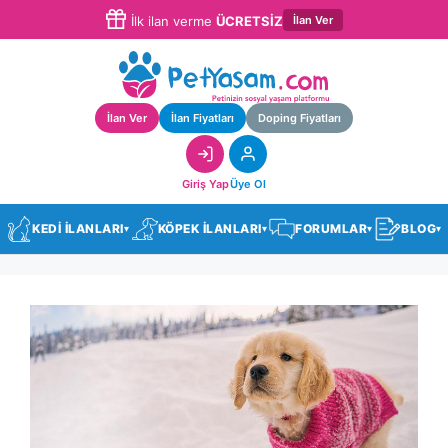
İlan Ver
İlk ilan verme
ÜCRETSİZ
İlan Ver
İlan Fiyatları
Doping Fiyatları
Giriş Yap
Üye Ol
KEDİ İLANLARI
KÖPEK İLANLARI
FORUMLAR
BLOG
▾
▾
▾
▾