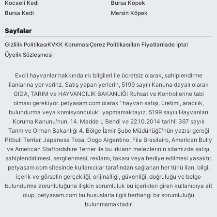
Kocaeli Kedi
Bursa Köpek
Bursa Kedi
Mersin Köpek
Sayfalar
Gizlilik Politikası
KVKK Koruması
Çerez Politikası
İlan Fiyatları
İade İptal
Üyelik Sözleşmesi
Evcil hayvanlar hakkında ırk bilgileri ile ücretsiz olarak, sahiplendirme
ilanlarına yer veririz. Satış yapan yerlerin, 5199 sayılı Kanuna dayalı olarak
GIDA, TARIM ve HAYVANCILIK BAKANLIĞI Ruhsat ve Kontrollerine tabi
olması gerekiyor. petyasam.com olarak "hayvan satışı, üretimi, aracılık,
bulundurma veya komisyonculuk" yapmamaktayız. 5199 sayılı Hayvanları
Koruma Kanunu'nun, 14. Madde L Bendi ve 22.10.2014 tarihli 367 sayılı
Tarım ve Orman Bakanlığı 4. Bölge İzmir Şube Müdürlüğü'nün yazısı gereği
Pitbull Terrier, Japanese Tosa, Dogo Argentino, Fila Brasileiro, American Bully
ve American Staffordshire Terrier ile bu ırkların melezlerinin sitemizde satışı,
sahiplendirilmesi, sergilenmesi, reklamı, takası veya hediye edilmesi yasaktır.
petyasam.com sitesinde kullanıcılar tarafından sağlanan her türlü ilan, bilgi,
içerik ve görselin gerçekliği, orijinalliği, güvenliği, doğruluğu ve belge
bulundurma zorunluluğuna ilişkin sorumluluk bu içerikleri giren kullanıcıya ait
olup, petyasam.com bu hususlarla ilgili herhangi bir sorumluluğu
bulunmamaktadır.