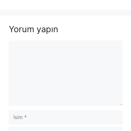
Yorum yapın
Yorum
İsim
E-