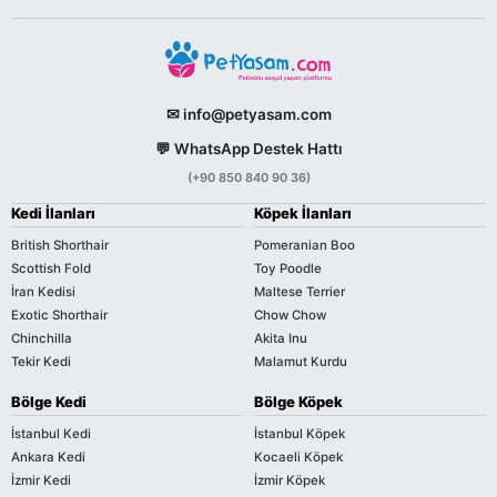
✉ info@petyasam.com
💬 WhatsApp Destek Hattı
(+90 850 840 90 36)
Kedi İlanları
Köpek İlanları
British Shorthair
Pomeranian Boo
Scottish Fold
Toy Poodle
İran Kedisi
Maltese Terrier
Exotic Shorthair
Chow Chow
Chinchilla
Akita Inu
Tekir Kedi
Malamut Kurdu
Bölge Kedi
Bölge Köpek
İstanbul Kedi
İstanbul Köpek
Ankara Kedi
Kocaeli Köpek
İzmir Kedi
İzmir Köpek