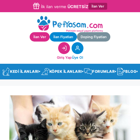
İlan Ver
İlk ilan verme
ÜCRETSİZ
İlan Ver
İlan Fiyatları
Doping Fiyatları
Giriş Yap
Üye Ol
KEDİ İLANLARI
KÖPEK İLANLARI
FORUMLAR
BLOG
▾
▾
▾
▾