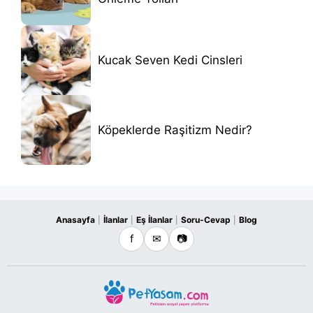
Kucak Seven Kedi Cinsleri
Köpeklerde Raşitizm Nedir?
Anasayfa
İlanlar
Eş İlanlar
Soru-Cevap
Blog
|
|
|
|
f
✉
📷