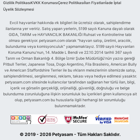
Gizlilik Politikası
KVKK Koruması
Çerez Politikası
İlan Fiyatları
İade İptal
Üyelik Sözleşmesi
Evcil hayvanlar hakkında ırk bilgileri ile ücretsiz olarak, sahiplendirme
ilanlarına yer veririz. Satış yapan yerlerin, 5199 sayılı Kanuna dayalı olarak
GIDA, TARIM ve HAYVANCILIK BAKANLIĞI Ruhsat ve Kontrollerine tabi
olması gerekiyor. petyasam.com olarak "hayvan satışı, üretimi, aracılık,
bulundurma veya komisyonculuk" yapmamaktayız. 5199 sayılı Hayvanları
Koruma Kanunu'nun, 14. Madde L Bendi ve 22.10.2014 tarihli 367 sayılı
Tarım ve Orman Bakanlığı 4. Bölge İzmir Şube Müdürlüğü'nün yazısı gereği
Pitbull Terrier, Japanese Tosa, Dogo Argentino, Fila Brasileiro, American Bully
ve American Staffordshire Terrier ile bu ırkların melezlerinin sitemizde satışı,
sahiplendirilmesi, sergilenmesi, reklamı, takası veya hediye edilmesi yasaktır.
petyasam.com sitesinde kullanıcılar tarafından sağlanan her türlü ilan, bilgi,
içerik ve görselin gerçekliği, orijinalliği, güvenliği, doğruluğu ve belge
bulundurma zorunluluğuna ilişkin sorumluluk bu içerikleri giren kullanıcıya ait
olup, petyasam.com bu hususlarla ilgili herhangi bir sorumluluğu
bulunmamaktadır.
© 2019 - 2026 Petyasam - Tüm Hakları Saklıdır.