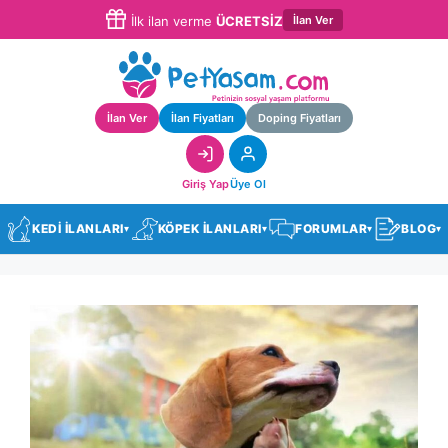
İlan Ver
İlk ilan verme
ÜCRETSİZ
İlan Ver
İlan Fiyatları
Doping Fiyatları
Giriş Yap
Üye Ol
KEDİ İLANLARI
KÖPEK İLANLARI
FORUMLAR
BLOG
▾
▾
▾
▾