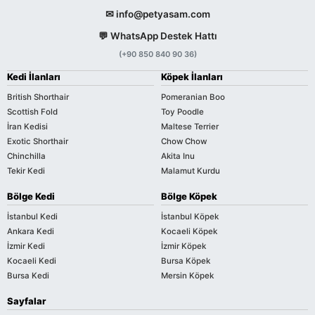
✉ info@petyasam.com
💬 WhatsApp Destek Hattı
(+90 850 840 90 36)
Kedi İlanları
Köpek İlanları
British Shorthair
Pomeranian Boo
Scottish Fold
Toy Poodle
İran Kedisi
Maltese Terrier
Exotic Shorthair
Chow Chow
Chinchilla
Akita Inu
Tekir Kedi
Malamut Kurdu
Bölge Kedi
Bölge Köpek
İstanbul Kedi
İstanbul Köpek
Ankara Kedi
Kocaeli Köpek
İzmir Kedi
İzmir Köpek
Kocaeli Kedi
Bursa Köpek
Bursa Kedi
Mersin Köpek
Sayfalar