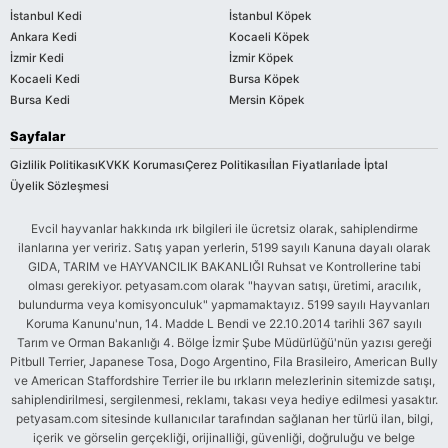
İstanbul Kedi
İstanbul Köpek
Ankara Kedi
Kocaeli Köpek
İzmir Kedi
İzmir Köpek
Kocaeli Kedi
Bursa Köpek
Bursa Kedi
Mersin Köpek
Sayfalar
Gizlilik Politikası
KVKK Koruması
Çerez Politikası
İlan Fiyatları
İade İptal
Üyelik Sözleşmesi
Evcil hayvanlar hakkında ırk bilgileri ile ücretsiz olarak, sahiplendirme
ilanlarına yer veririz. Satış yapan yerlerin, 5199 sayılı Kanuna dayalı olarak
GIDA, TARIM ve HAYVANCILIK BAKANLIĞI Ruhsat ve Kontrollerine tabi
olması gerekiyor. petyasam.com olarak "hayvan satışı, üretimi, aracılık,
bulundurma veya komisyonculuk" yapmamaktayız. 5199 sayılı Hayvanları
Koruma Kanunu'nun, 14. Madde L Bendi ve 22.10.2014 tarihli 367 sayılı
Tarım ve Orman Bakanlığı 4. Bölge İzmir Şube Müdürlüğü'nün yazısı gereği
Pitbull Terrier, Japanese Tosa, Dogo Argentino, Fila Brasileiro, American Bully
ve American Staffordshire Terrier ile bu ırkların melezlerinin sitemizde satışı,
sahiplendirilmesi, sergilenmesi, reklamı, takası veya hediye edilmesi yasaktır.
petyasam.com sitesinde kullanıcılar tarafından sağlanan her türlü ilan, bilgi,
içerik ve görselin gerçekliği, orijinalliği, güvenliği, doğruluğu ve belge