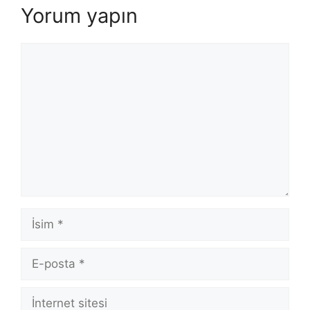
Yorum yapın
Yorum
İsim
E-
posta
İnternet