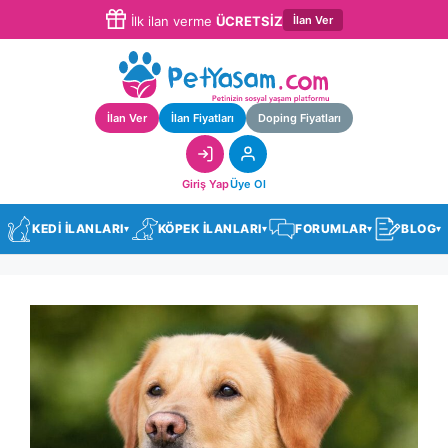
İlan Ver
İlk ilan verme
ÜCRETSİZ
İlan Ver
İlan Fiyatları
Doping Fiyatları
Giriş Yap
Üye Ol
KEDİ İLANLARI
KÖPEK İLANLARI
FORUMLAR
BLOG
▾
▾
▾
▾