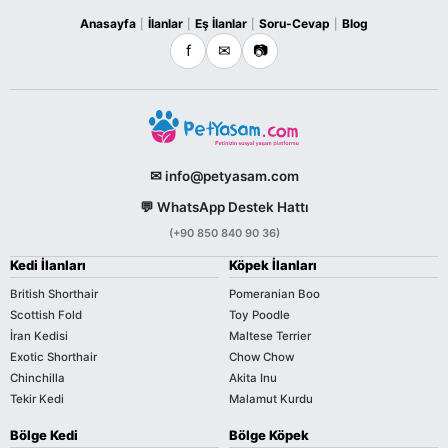
Anasayfa
İlanlar
Eş İlanlar
Soru-Cevap
Blog
|
|
|
|
f
✉
📷
✉ info@petyasam.com
💬 WhatsApp Destek Hattı
(+90 850 840 90 36)
Kedi İlanları
Köpek İlanları
British Shorthair
Pomeranian Boo
Scottish Fold
Toy Poodle
İran Kedisi
Maltese Terrier
Exotic Shorthair
Chow Chow
Chinchilla
Akita Inu
Tekir Kedi
Malamut Kurdu
Bölge Kedi
Bölge Köpek