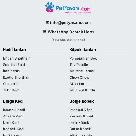
✉ info@petyasam.com
💬 WhatsApp Destek Hattı
(+90 850 840 90 36)
Kedi İlanları
Köpek İlanları
British Shorthair
Pomeranian Boo
Scottish Fold
Toy Poodle
İran Kedisi
Maltese Terrier
Exotic Shorthair
Chow Chow
Chinchilla
Akita Inu
Tekir Kedi
Malamut Kurdu
Bölge Kedi
Bölge Köpek
İstanbul Kedi
İstanbul Köpek
Ankara Kedi
Kocaeli Köpek
İzmir Kedi
İzmir Köpek
Kocaeli Kedi
Bursa Köpek
Bursa Kedi
Mersin Köpek