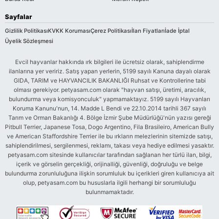
Sayfalar
Gizlilik Politikası
KVKK Koruması
Çerez Politikası
İlan Fiyatları
İade İptal
Üyelik Sözleşmesi
Evcil hayvanlar hakkında ırk bilgileri ile ücretsiz olarak, sahiplendirme
ilanlarına yer veririz. Satış yapan yerlerin, 5199 sayılı Kanuna dayalı olarak
GIDA, TARIM ve HAYVANCILIK BAKANLIĞI Ruhsat ve Kontrollerine tabi
olması gerekiyor. petyasam.com olarak "hayvan satışı, üretimi, aracılık,
bulundurma veya komisyonculuk" yapmamaktayız. 5199 sayılı Hayvanları
Koruma Kanunu'nun, 14. Madde L Bendi ve 22.10.2014 tarihli 367 sayılı
Tarım ve Orman Bakanlığı 4. Bölge İzmir Şube Müdürlüğü'nün yazısı gereği
Pitbull Terrier, Japanese Tosa, Dogo Argentino, Fila Brasileiro, American Bully
ve American Staffordshire Terrier ile bu ırkların melezlerinin sitemizde satışı,
sahiplendirilmesi, sergilenmesi, reklamı, takası veya hediye edilmesi yasaktır.
petyasam.com sitesinde kullanıcılar tarafından sağlanan her türlü ilan, bilgi,
içerik ve görselin gerçekliği, orijinalliği, güvenliği, doğruluğu ve belge
bulundurma zorunluluğuna ilişkin sorumluluk bu içerikleri giren kullanıcıya ait
olup, petyasam.com bu hususlarla ilgili herhangi bir sorumluluğu
bulunmamaktadır.