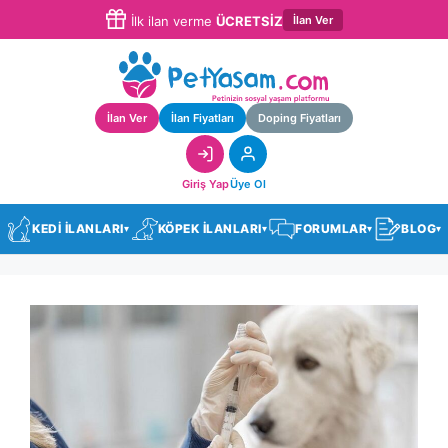
İlan Ver
İlk ilan verme
ÜCRETSİZ
İlan Ver
İlan Fiyatları
Doping Fiyatları
Giriş Yap
Üye Ol
KEDİ İLANLARI
KÖPEK İLANLARI
FORUMLAR
BLOG
▾
▾
▾
▾