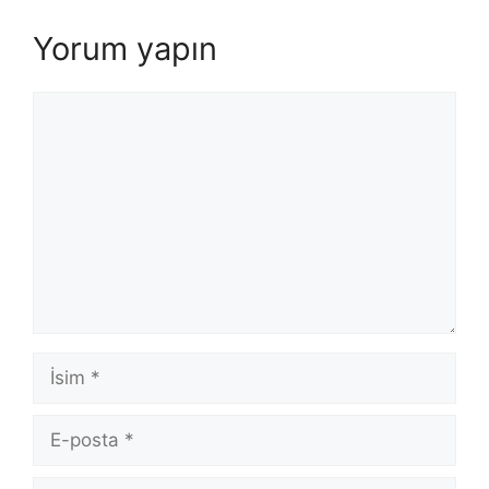
Yorum yapın
Yorum
İsim
E-
posta
İnternet