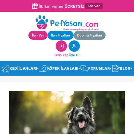
İlan Ver
İlk ilan verme
ÜCRETSİZ
İlan Ver
İlan Fiyatları
Doping Fiyatları
Giriş Yap
Üye Ol
KEDİ İLANLARI
KÖPEK İLANLARI
FORUMLAR
BLOG
▾
▾
▾
▾