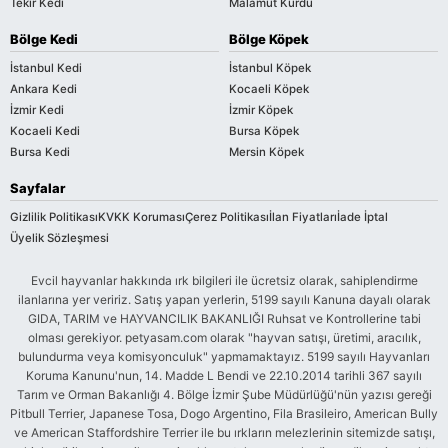
Tekir Kedi
Malamut Kurdu
Bölge Kedi
Bölge Köpek
İstanbul Kedi
İstanbul Köpek
Ankara Kedi
Kocaeli Köpek
İzmir Kedi
İzmir Köpek
Kocaeli Kedi
Bursa Köpek
Bursa Kedi
Mersin Köpek
Sayfalar
Gizlilik Politikası
KVKK Koruması
Çerez Politikası
İlan Fiyatları
İade İptal
Üyelik Sözleşmesi
Evcil hayvanlar hakkında ırk bilgileri ile ücretsiz olarak, sahiplendirme
ilanlarına yer veririz. Satış yapan yerlerin, 5199 sayılı Kanuna dayalı olarak
GIDA, TARIM ve HAYVANCILIK BAKANLIĞI Ruhsat ve Kontrollerine tabi
olması gerekiyor. petyasam.com olarak "hayvan satışı, üretimi, aracılık,
bulundurma veya komisyonculuk" yapmamaktayız. 5199 sayılı Hayvanları
Koruma Kanunu'nun, 14. Madde L Bendi ve 22.10.2014 tarihli 367 sayılı
Tarım ve Orman Bakanlığı 4. Bölge İzmir Şube Müdürlüğü'nün yazısı gereği
Pitbull Terrier, Japanese Tosa, Dogo Argentino, Fila Brasileiro, American Bully
ve American Staffordshire Terrier ile bu ırkların melezlerinin sitemizde satışı,