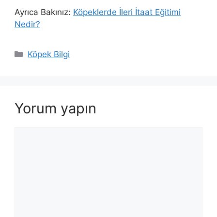
Ayrıca Bakınız:
Köpeklerde İleri İtaat Eğitimi
Nedir?
Kategoriler
Köpek Bilgi
Yorum yapın
Yorum