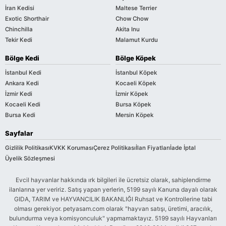
İran Kedisi
Maltese Terrier
Exotic Shorthair
Chow Chow
Chinchilla
Akita Inu
Tekir Kedi
Malamut Kurdu
Bölge Kedi
Bölge Köpek
İstanbul Kedi
İstanbul Köpek
Ankara Kedi
Kocaeli Köpek
İzmir Kedi
İzmir Köpek
Kocaeli Kedi
Bursa Köpek
Bursa Kedi
Mersin Köpek
Sayfalar
Gizlilik Politikası
KVKK Koruması
Çerez Politikası
İlan Fiyatları
İade İptal
Üyelik Sözleşmesi
Evcil hayvanlar hakkında ırk bilgileri ile ücretsiz olarak, sahiplendirme
ilanlarına yer veririz. Satış yapan yerlerin, 5199 sayılı Kanuna dayalı olarak
GIDA, TARIM ve HAYVANCILIK BAKANLIĞI Ruhsat ve Kontrollerine tabi
olması gerekiyor. petyasam.com olarak "hayvan satışı, üretimi, aracılık,
bulundurma veya komisyonculuk" yapmamaktayız. 5199 sayılı Hayvanları