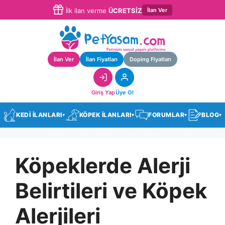
İlan Ver
İlk ilan verme
ÜCRETSİZ
İlan Ver
İlan Fiyatları
Doping Fiyatları
Giriş Yap
Üye Ol
KEDİ İLANLARI
KÖPEK İLANLARI
FORUMLAR
BLOG
▾
▾
▾
▾
Köpeklerde Alerji
Belirtileri ve Köpek
Alerjileri