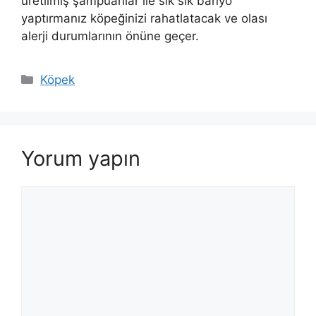
üretilmiş şampuanlar ile sık sık banyo
yaptırmanız köpeğinizi rahatlatacak ve olası
alerji durumlarının önüne geçer.
Kategoriler
Köpek
Yorum yapın
Yorum