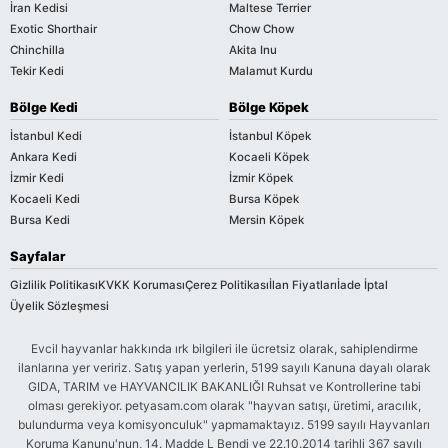
İran Kedisi
Maltese Terrier
Exotic Shorthair
Chow Chow
Chinchilla
Akita Inu
Tekir Kedi
Malamut Kurdu
Bölge Kedi
Bölge Köpek
İstanbul Kedi
İstanbul Köpek
Ankara Kedi
Kocaeli Köpek
İzmir Kedi
İzmir Köpek
Kocaeli Kedi
Bursa Köpek
Bursa Kedi
Mersin Köpek
Sayfalar
Gizlilik Politikası
KVKK Koruması
Çerez Politikası
İlan Fiyatları
İade İptal
Üyelik Sözleşmesi
Evcil hayvanlar hakkında ırk bilgileri ile ücretsiz olarak, sahiplendirme
ilanlarına yer veririz. Satış yapan yerlerin, 5199 sayılı Kanuna dayalı olarak
GIDA, TARIM ve HAYVANCILIK BAKANLIĞI Ruhsat ve Kontrollerine tabi
olması gerekiyor. petyasam.com olarak "hayvan satışı, üretimi, aracılık,
bulundurma veya komisyonculuk" yapmamaktayız. 5199 sayılı Hayvanları
Koruma Kanunu'nun, 14. Madde L Bendi ve 22.10.2014 tarihli 367 sayılı