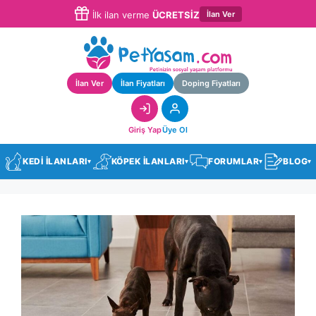
İlan Ver
İlk ilan verme
ÜCRETSİZ
İlan Ver
İlan Fiyatları
Doping Fiyatları
Giriş Yap
Üye Ol
KEDİ İLANLARI
KÖPEK İLANLARI
FORUMLAR
BLOG
▾
▾
▾
▾