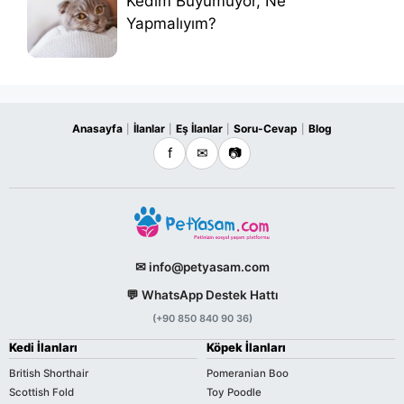
Kedim Büyümüyor, Ne
Yapmalıyım?
Anasayfa
İlanlar
Eş İlanlar
Soru-Cevap
Blog
|
|
|
|
f
✉
📷
✉ info@petyasam.com
💬 WhatsApp Destek Hattı
(+90 850 840 90 36)
Kedi İlanları
Köpek İlanları
British Shorthair
Pomeranian Boo
Scottish Fold
Toy Poodle