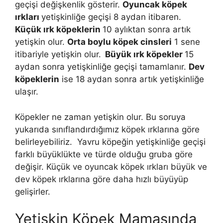
geçişi değişkenlik gösterir.
Oyuncak köpek
ırkları
yetişkinliğe geçişi 8 aydan itibaren.
Küçük ırk köpeklerin
10 aylıktan sonra artık
yetişkin olur.
Orta boylu köpek cinsleri
1 sene
itibariyle yetişkin olur.
Büyük ırk köpekler
15
aydan sonra yetişkinliğe geçişi tamamlanır.
Dev
köpeklerin
ise 18 aydan sonra artık yetişkinliğe
ulaşır.
Köpekler ne zaman yetişkin olur. Bu soruya
yukarıda sınıflandırdığımız köpek ırklarına göre
belirleyebiliriz. Yavru köpeğin yetişkinliğe geçişi
farklı büyüklükte ve türde olduğu gruba göre
değişir. Küçük ve oyuncak köpek ırkları büyük ve
dev köpek ırklarına göre daha hızlı büyüyüp
gelişirler.
Yetişkin Köpek Mamasında