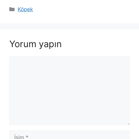
Kategoriler
Köpek
Yorum yapın
Yorum
İsim