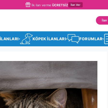
İlan Ver
İlk ilan verme
ÜCRETSİZ
İlan
 İLANLARI
KÖPEK İLANLARI
FORUMLAR
▾
▾
▾