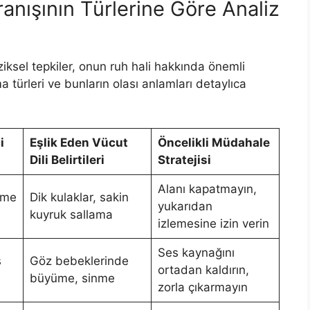
nışının Türlerine Göre Analiz
ziksel tepkiler, onun ruh hali hakkında önemli
 türleri ve bunların olası anlamları detaylıca
i
Eşlik Eden Vücut
Öncelikli Müdahale
Dili Belirtileri
Stratejisi
Alanı kapatmayın,
tme
Dik kulaklar, sakin
yukarıdan
kuyruk sallama
izlemesine izin verin
Ses kaynağını
s
Göz bebeklerinde
ortadan kaldırın,
büyüme, sinme
zorla çıkarmayın