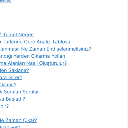
Demirci
 7 Temel Neden
 Türlerine Göre Analiz Tablosu
Saklanması: Ne Zaman Endişelenmelisiniz?
andığı Yerden Çıkarma Yolları
ma Alanları Nasıl Oluşturulur?
den Saklanır?
ara Girer?
klanır?
k Sorulan Sorular
a Başladı?
nır?
Ne Zaman Çıkar?
klanıyor?