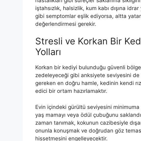
hastalıkları gibi süreçler saklanma sıklığın
iştahsızlık, halsizlik, kum kabı dışına i
gibi semptomlar eşlik ediyorsa, altta yat
değerlendirmesi gerekir.
Stresli ve Korkan Bir Ke
Yolları
Korkan bir kediyi bulunduğu güvenli bölge
zedeleyeceği gibi anksiyete seviyesini de 
gereken en doğru hamle, kedinin kendi rız
edici bir ortam hazırlamaktır.
Evin içindeki gürültü seviyesini minimuma i
yaş mamayı veya ödül çubuğunu saklandığı
zaman tanımak, kokunun cazibesiyle dışarı 
onunla konuşmak ve doğrudan göz teması 
hissetmesini engelleyecektir.