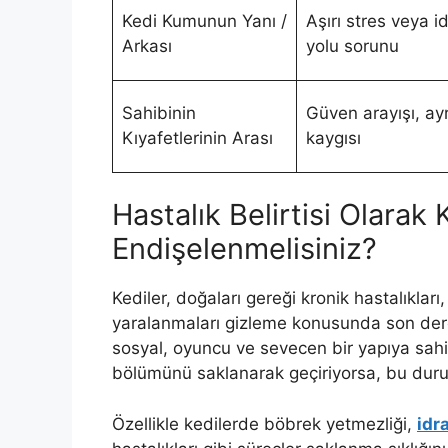
Kedi Kumunun Yanı /
Aşırı stres veya id
Arkası
yolu sorunu
Sahibinin
Güven arayışı, ayrı
Kıyafetlerinin Arası
kaygısı
Hastalık Belirtisi Olara
Endişelenmelisiniz?
Kediler, doğaları gereği kronik hastalıkları,
yaralanmaları gizleme konusunda son derec
sosyal, oyuncu ve sevecen bir yapıya sa
bölümünü saklanarak geçiriyorsa, bu durum 
Özellikle kedilerde böbrek yetmezliği,
idr