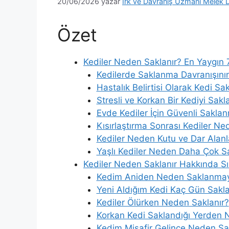
20/06/2026
yazar
Irk ve Davranış Uzmanı Melek 
Özet
Kediler Neden Saklanır? En Yaygın
Kedilerde Saklanma Davranışının
Hastalık Belirtisi Olarak Kedi 
Stresli ve Korkan Bir Kediyi Sakl
Evde Kediler İçin Güvenli Saklan
Kısırlaştırma Sonrası Kediler Ne
Kediler Neden Kutu ve Dar Alanl
Yaşlı Kediler Neden Daha Çok Sa
Kediler Neden Saklanır Hakkında Sı
Kedim Aniden Neden Saklanmay
Yeni Aldığım Kedi Kaç Gün Sakla
Kediler Ölürken Neden Saklanır?
Korkan Kedi Saklandığı Yerden 
Kedim Misafir Gelince Neden Sa