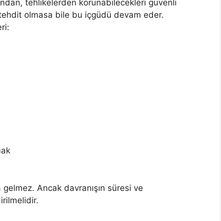
an, tehlikelerden korunabilecekleri güvenli
r tehdit olmasa bile bu içgüdü devam eder.
ri:
mak
 gelmez. Ancak davranışın süresi ve
rilmelidir.