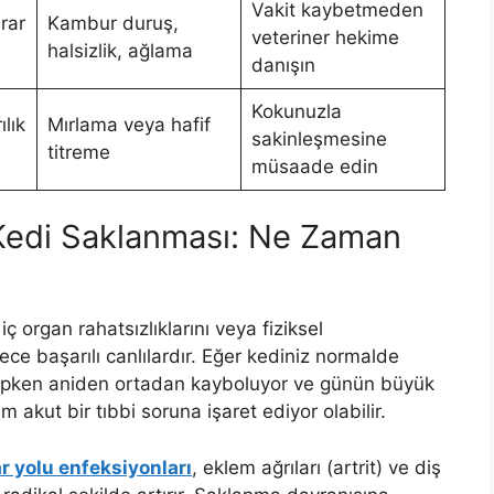
Vakit kaybetmeden
rar
Kambur duruş,
veteriner hekime
halsizlik, ağlama
danışın
Kokunuzla
lık
Mırlama veya hafif
sakinleşmesine
titreme
müsaade edin
k Kedi Saklanması: Ne Zaman
 iç organ rahatsızlıklarını veya fiziksel
e başarılı canlılardır. Eğer kediniz normalde
hipken aniden ortadan kayboluyor ve günün büyük
akut bir tıbbi soruna işaret ediyor olabilir.
ar yolu enfeksiyonları
, eklem ağrıları (artrit) ve diş