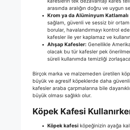
kafeslerin tek dezavantajı kafes tel
arasında aralığın doğru ve uygun se
Krom ya da Alüminyum Katlamalı 
sağlam, güvenli ve sessiz bir ortam
borular, havalandırmayı kontrol eder
kafesler ile yer kaplamaz ve kullanım
Ahşap Kafesler:
Genellikle Amerika 
olacak bu tür kafesler pek önerilme
süreli kullanımda temizliği zorlaşac
Birçok marka ve malzemeden üretilen köpek 
büyük ve agresif köpeklerde daha güvenli v
kafesler araba çarpmalarına bile dayanıklı 
büyük olması sağlıklı olur.
Köpek Kafesi Kullanırke
Köpek kafesi
köpeğinizin ayağa kal