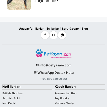
Güçlendirilir?
Anasayfa
İlanlar
Eş İlanlar
Soru-Cevap
Blog
|
|
|
|
f
✉
📷
✉ info@petyasam.com
💬 WhatsApp Destek Hattı
(+90 850 840 90 36)
Kedi İlanları
Köpek İlanları
British Shorthair
Pomeranian Boo
Scottish Fold
Toy Poodle
İran Kedisi
Maltese Terrier