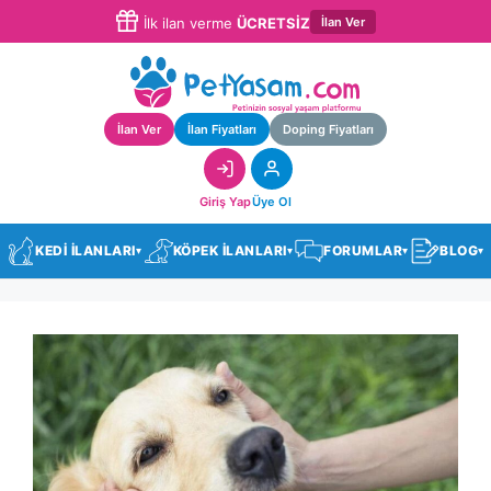
İlan Ver
İlk ilan verme
ÜCRETSİZ
İlan Ver
İlan Fiyatları
Doping Fiyatları
Giriş Yap
Üye Ol
KEDİ İLANLARI
KÖPEK İLANLARI
FORUMLAR
BLOG
▾
▾
▾
▾