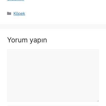
Kategoriler
Köpek
Yorum yapın
Yorum