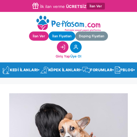
İlan Ver
İlk ilan verme
ÜCRETSİZ
İlan Ver
İlan Fiyatları
Doping Fiyatları
Giriş Yap
Üye Ol
KEDİ İLANLARI
KÖPEK İLANLARI
FORUMLAR
BLOG
▾
▾
▾
▾