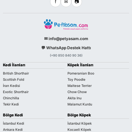
f
✉
📷
✉ info@petyasam.com
💬 WhatsApp Destek Hattı
(+90 850 840 90 36)
Kedi İlanları
Köpek İlanları
British Shorthair
Pomeranian Boo
Scottish Fold
Toy Poodle
İran Kedisi
Maltese Terrier
Exotic Shorthair
Chow Chow
Chinchilla
Akita Inu
Tekir Kedi
Malamut Kurdu
Bölge Kedi
Bölge Köpek
İstanbul Kedi
İstanbul Köpek
Ankara Kedi
Kocaeli Köpek