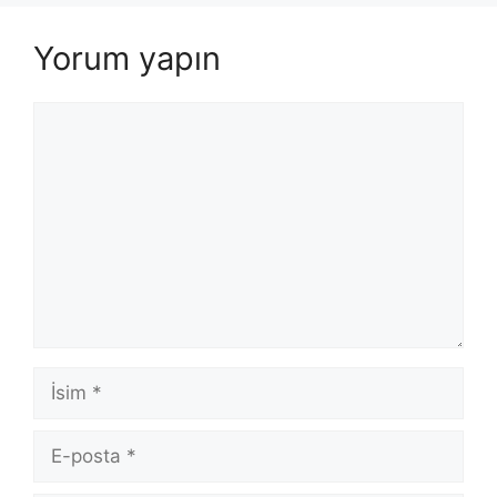
Yorum yapın
Yorum
İsim
E-
posta