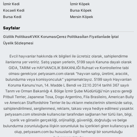
İzmir Kedi
İzmir Köpek
Kocaeli Kedi
Bursa Köpek
Bursa Kedi
Mersin Köpek
Sayfalar
Gizlilik Politikası
KVKK Koruması
Çerez Politikası
İlan Fiyatları
İade İptal
Üyelik Sözleşmesi
Evcil hayvanlar hakkında ırk bilgileri ile ücretsiz olarak, sahiplendirme
ilanlarına yer veririz. Satış yapan yerlerin, 5199 sayılı Kanuna dayalı olarak
GIDA, TARIM ve HAYVANCILIK BAKANLIĞI Ruhsat ve Kontrollerine tabi
olması gerekiyor. petyasam.com olarak "hayvan satışı, üretimi, aracılık,
bulundurma veya komisyonculuk" yapmamaktayız. 5199 sayılı Hayvanları
Koruma Kanunu'nun, 14. Madde L Bendi ve 22.10.2014 tarihli 367 sayılı
Tarım ve Orman Bakanlığı 4. Bölge İzmir Şube Müdürlüğü'nün yazısı gereği
Pitbull Terrier, Japanese Tosa, Dogo Argentino, Fila Brasileiro, American Bully
ve American Staffordshire Terrier ile bu ırkların melezlerinin sitemizde satışı,
sahiplendirilmesi, sergilenmesi, reklamı, takası veya hediye edilmesi yasaktır.
petyasam.com sitesinde kullanıcılar tarafından sağlanan her türlü ilan, bilgi,
içerik ve görselin gerçekliği, orijinalliği, güvenliği, doğruluğu ve belge
bulundurma zorunluluğuna ilişkin sorumluluk bu içerikleri giren kullanıcıya ait
olup, petyasam.com bu hususlarla ilgili herhangi bir sorumluluğu