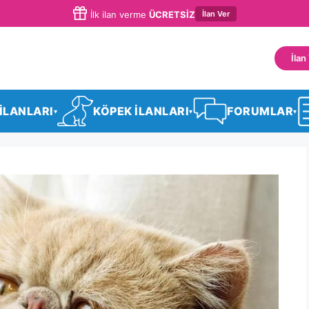
İlan Ver
İlk ilan verme
ÜCRETSİZ
İlan
 İLANLARI
KÖPEK İLANLARI
FORUMLAR
▾
▾
▾