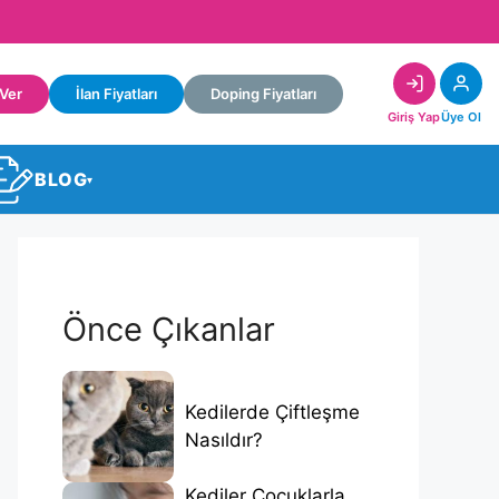
 Ver
İlan Fiyatları
Doping Fiyatları
Giriş Yap
Üye Ol
BLOG
▾
Önce Çıkanlar
Kedilerde Çiftleşme
Nasıldır?
Kediler Çocuklarla