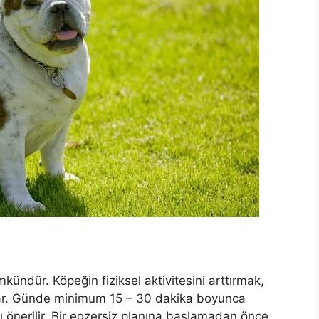
ündür. Köpeğin fiziksel aktivitesini arttırmak,
ağlar. Günde minimum 15 – 30 dakika boyunca
 önerilir. Bir egzersiz planına başlamadan önce