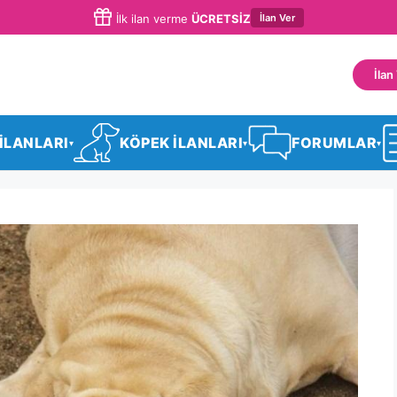
İlan Ver
İlk ilan verme
ÜCRETSİZ
İlan
 İLANLARI
KÖPEK İLANLARI
FORUMLAR
▾
▾
▾