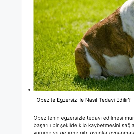
Obezite Egzersiz ile Nasıl Tedavi Edilir?
Obezitenin egzersizle tedavi edilmesi
mümk
başarılı bir şekilde kilo kaybetmesini s
yürüme ve getirme gibi oyunlar oynanması