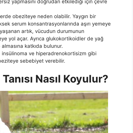
rsiz yapmasını doğrudan etkilediği için çevre
eklerde obeziteye neden olabilir. Yaygın bir
üksek serum konsantrasyonlarında aşırı yemeye
e yaşanan artık, vücudun durumunun
e yol açar. Ayrıca glukokortikoidler de yağ
o almasına katkıda bulunur.
 insülinoma ve hiperadrenokortisizm gibi
beziteye sebebiyet verebilir.
Tanısı Nasıl Koyulur?