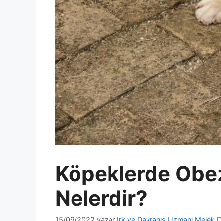
Köpeklerde Obez
Nelerdir?
15/09/2022
yazar
Irk ve Davranış Uzmanı Melek D