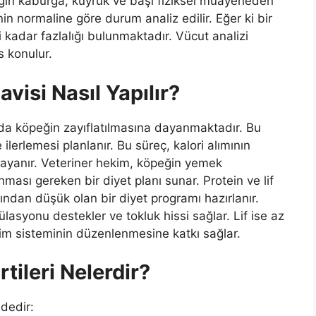
eğin kaburga, kuyruk ve başı fiziksel muayeneden
n normaline göre durum analiz edilir. Eğer ki bir
i kadar fazlalığı bulunmaktadır. Vücut analizi
s konulur.
visi Nasıl Yapılır?
da köpeğin zayıflatılmasına dayanmaktadır. Bu
ilerlemesi planlanır. Bu süreç, kalori alımının
a dayanır. Veteriner hekim, köpeğin yemek
ması gereken bir diyet planı sunar. Protein ve lif
ndan düşük olan bir diyet programı hazırlanır.
lasyonu destekler ve tokluk hissi sağlar. Lif ise az
rim sisteminin düzenlenmesine katkı sağlar.
tileri Nelerdir?
ldedir: