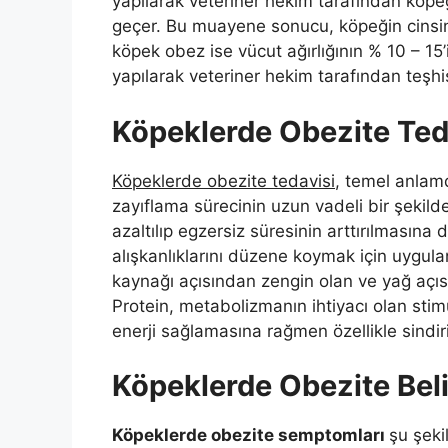
yapılarak veteriner hekim tarafından köp
geçer. Bu muayene sonucu, köpeğin cinsini
köpek obez ise vücut ağırlığının % 10 – 15’
yapılarak veteriner hekim tarafından teşhi
Köpeklerde Obezite Teda
Köpeklerde obezite tedavisi
, temel anlam
zayıflama sürecinin uzun vadeli bir şekilde 
azaltılıp egzersiz süresinin arttırılmasın
alışkanlıklarını düzene koymak için uygulan
kaynağı açısından zengin olan ve yağ açısı
Protein, metabolizmanın ihtiyacı olan stimü
enerji sağlamasına rağmen özellikle sindi
Köpeklerde Obezite Belir
Köpeklerde obezite semptomları
şu şeki