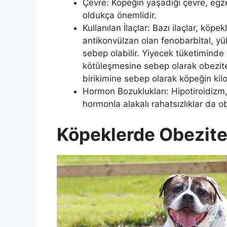
Çevre: Köpeğin yaşadığı çevre, egze
oldukça önemlidir.
Kullanılan İlaçlar: Bazı ilaçlar, köp
antikonvülzan olan fenobarbital, y
sebep olabilir. Yiyecek tüketimind
kötüleşmesine sebep olarak obezitey
birikimine sebep olarak köpeğin kil
Hormon Bozuklukları: Hipotiroidizm,
hormonla alakalı rahatsızlıklar da o
Köpeklerde Obezite 