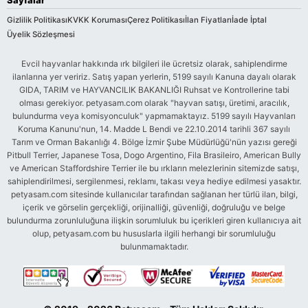
Gizlilik Politikası
KVKK Koruması
Çerez Politikası
İlan Fiyatları
İade İptal
Üyelik Sözleşmesi
Evcil hayvanlar hakkında ırk bilgileri ile ücretsiz olarak, sahiplendirme
ilanlarına yer veririz. Satış yapan yerlerin, 5199 sayılı Kanuna dayalı olarak
GIDA, TARIM ve HAYVANCILIK BAKANLIĞI Ruhsat ve Kontrollerine tabi
olması gerekiyor. petyasam.com olarak "hayvan satışı, üretimi, aracılık,
bulundurma veya komisyonculuk" yapmamaktayız. 5199 sayılı Hayvanları
Koruma Kanunu'nun, 14. Madde L Bendi ve 22.10.2014 tarihli 367 sayılı
Tarım ve Orman Bakanlığı 4. Bölge İzmir Şube Müdürlüğü'nün yazısı gereği
Pitbull Terrier, Japanese Tosa, Dogo Argentino, Fila Brasileiro, American Bully
ve American Staffordshire Terrier ile bu ırkların melezlerinin sitemizde satışı,
sahiplendirilmesi, sergilenmesi, reklamı, takası veya hediye edilmesi yasaktır.
petyasam.com sitesinde kullanıcılar tarafından sağlanan her türlü ilan, bilgi,
içerik ve görselin gerçekliği, orijinalliği, güvenliği, doğruluğu ve belge
bulundurma zorunluluğuna ilişkin sorumluluk bu içerikleri giren kullanıcıya ait
olup, petyasam.com bu hususlarla ilgili herhangi bir sorumluluğu
bulunmamaktadır.