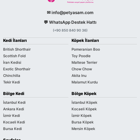
✉ info@petyasam.com
💬 WhatsApp Destek Hattı
(+90 850 840 90 36)
Kedi İlanları
Köpek İlanları
British Shorthair
Pomeranian Boo
Scottish Fold
Toy Poodle
İran Kedisi
Maltese Terrier
Exotic Shorthair
Chow Chow
Chinchilla
Akita Inu
Tekir Kedi
Malamut Kurdu
Bölge Kedi
Bölge Köpek
İstanbul Kedi
İstanbul Köpek
Ankara Kedi
Kocaeli Köpek
İzmir Kedi
İzmir Köpek
Kocaeli Kedi
Bursa Köpek
Bursa Kedi
Mersin Köpek
Sayfalar