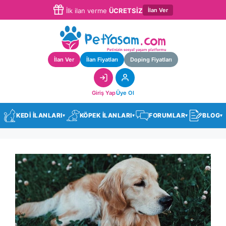
İlan Ver
İlk ilan verme
ÜCRETSİZ
İlan Ver
İlan Fiyatları
Doping Fiyatları
Giriş Yap
Üye Ol
KEDİ İLANLARI
KÖPEK İLANLARI
FORUMLAR
BLOG
▾
▾
▾
▾