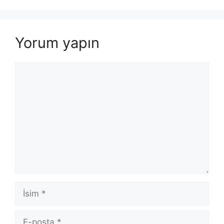
Yorum yapın
Yorum
İsim
E-