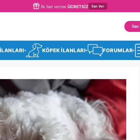
İlan Ver
İlk ilan verme
ÜCRETSİZ
İlan
 İLANLARI
KÖPEK İLANLARI
FORUMLAR
▾
▾
▾