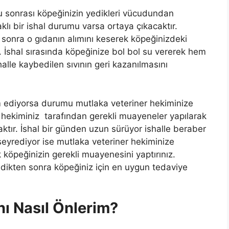
umu sonrası köpeğinizin yedikleri vücudundan
klı bir ishal durumu varsa ortaya çıkacaktır.
n sonra o gıdanın alımını keserek köpeğinizdeki
İshal sırasında köpeğinize bol bol su vererek hem
halle kaybedilen sıvının geri kazanılmasını
m ediyorsa durumu mutlaka veteriner hekiminize
er hekiminiz tarafından gerekli muayeneler yapılarak
tır. İshal bir günden uzun sürüyor ishalle beraber
 seyrediyor ise mutlaka veteriner hekiminize
köpeğinizin gerekli muayenesini yaptırınız.
ledikten sonra köpeğiniz için en uygun tedaviye
ı Nasıl Önlerim?