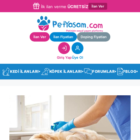
İlan Ver
İlk ilan verme
ÜCRETSİZ
İlan Ver
İlan Fiyatları
Doping Fiyatları
Giriş Yap
Üye Ol
KEDİ İLANLARI
KÖPEK İLANLARI
FORUMLAR
BLOG
▾
▾
▾
▾