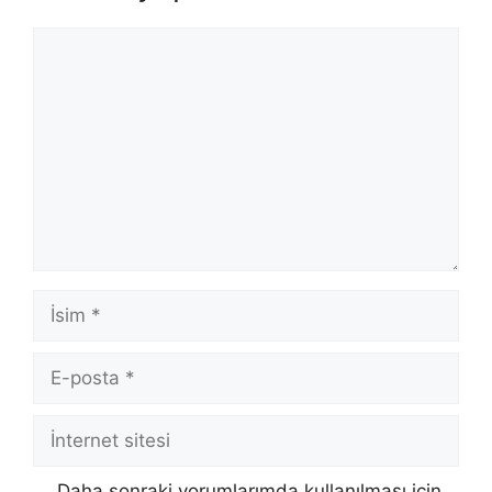
Yorum
İsim
E-
posta
İnternet
sitesi
Daha sonraki yorumlarımda kullanılması için