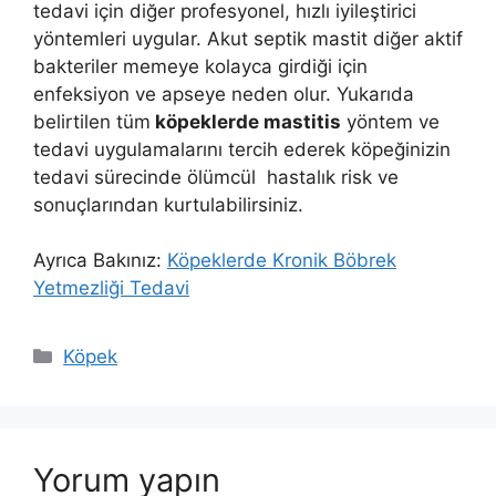
tedavi için diğer profesyonel, hızlı iyileştirici
yöntemleri uygular. Akut septik mastit diğer aktif
bakteriler memeye kolayca girdiği için
enfeksiyon ve apseye neden olur. Yukarıda
belirtilen tüm
köpeklerde mastitis
yöntem ve
tedavi uygulamalarını tercih ederek köpeğinizin
tedavi sürecinde ölümcül hastalık risk ve
sonuçlarından kurtulabilirsiniz.
Ayrıca Bakınız:
Köpeklerde Kronik Böbrek
Yetmezliği Tedavi
Kategoriler
Köpek
Yorum yapın