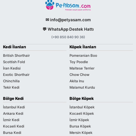
✉ info@petyasam.com
💬 WhatsApp Destek Hattı
(+90 850 840 90 36)
Kedi İlanları
Köpek İlanları
British Shorthair
Pomeranian Boo
Scottish Fold
Toy Poodle
İran Kedisi
Maltese Terrier
Exotic Shorthair
Chow Chow
Chinchilla
Akita Inu
Tekir Kedi
Malamut Kurdu
Bölge Kedi
Bölge Köpek
İstanbul Kedi
İstanbul Köpek
Ankara Kedi
Kocaeli Köpek
İzmir Kedi
İzmir Köpek
Kocaeli Kedi
Bursa Köpek
Bursa Kedi
Mersin Köpek