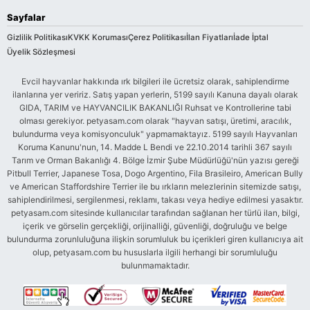
Sayfalar
Gizlilik Politikası
KVKK Koruması
Çerez Politikası
İlan Fiyatları
İade İptal
Üyelik Sözleşmesi
Evcil hayvanlar hakkında ırk bilgileri ile ücretsiz olarak, sahiplendirme
ilanlarına yer veririz. Satış yapan yerlerin, 5199 sayılı Kanuna dayalı olarak
GIDA, TARIM ve HAYVANCILIK BAKANLIĞI Ruhsat ve Kontrollerine tabi
olması gerekiyor. petyasam.com olarak "hayvan satışı, üretimi, aracılık,
bulundurma veya komisyonculuk" yapmamaktayız. 5199 sayılı Hayvanları
Koruma Kanunu'nun, 14. Madde L Bendi ve 22.10.2014 tarihli 367 sayılı
Tarım ve Orman Bakanlığı 4. Bölge İzmir Şube Müdürlüğü'nün yazısı gereği
Pitbull Terrier, Japanese Tosa, Dogo Argentino, Fila Brasileiro, American Bully
ve American Staffordshire Terrier ile bu ırkların melezlerinin sitemizde satışı,
sahiplendirilmesi, sergilenmesi, reklamı, takası veya hediye edilmesi yasaktır.
petyasam.com sitesinde kullanıcılar tarafından sağlanan her türlü ilan, bilgi,
içerik ve görselin gerçekliği, orijinalliği, güvenliği, doğruluğu ve belge
bulundurma zorunluluğuna ilişkin sorumluluk bu içerikleri giren kullanıcıya ait
olup, petyasam.com bu hususlarla ilgili herhangi bir sorumluluğu
bulunmamaktadır.