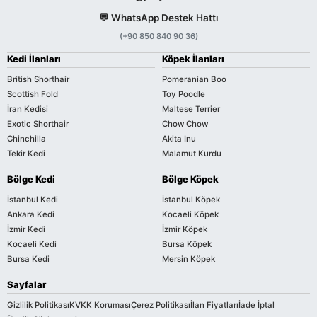
💬 WhatsApp Destek Hattı
(+90 850 840 90 36)
Kedi İlanları
Köpek İlanları
British Shorthair
Pomeranian Boo
Scottish Fold
Toy Poodle
İran Kedisi
Maltese Terrier
Exotic Shorthair
Chow Chow
Chinchilla
Akita Inu
Tekir Kedi
Malamut Kurdu
Bölge Kedi
Bölge Köpek
İstanbul Kedi
İstanbul Köpek
Ankara Kedi
Kocaeli Köpek
İzmir Kedi
İzmir Köpek
Kocaeli Kedi
Bursa Köpek
Bursa Kedi
Mersin Köpek
Sayfalar
Gizlilik Politikası
KVKK Koruması
Çerez Politikası
İlan Fiyatları
İade İptal