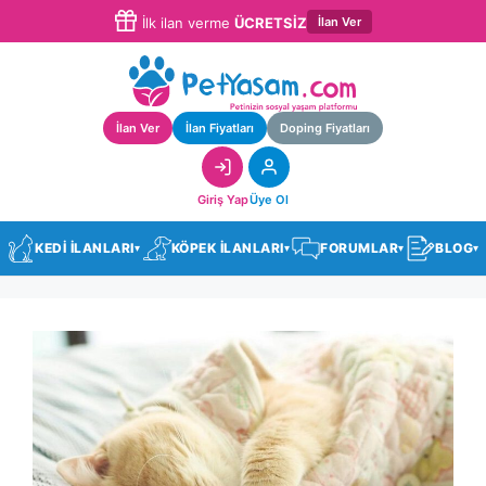
İlan Ver
İlk ilan verme
ÜCRETSİZ
İlan Ver
İlan Fiyatları
Doping Fiyatları
Giriş Yap
Üye Ol
KEDİ İLANLARI
KÖPEK İLANLARI
FORUMLAR
BLOG
▾
▾
▾
▾