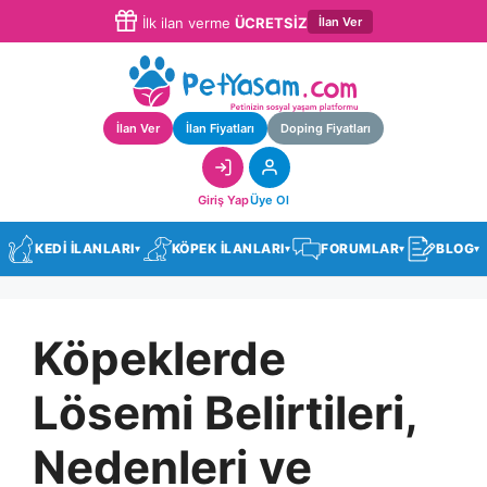
İlan Ver
İlk ilan verme
ÜCRETSİZ
İlan Ver
İlan Fiyatları
Doping Fiyatları
Giriş Yap
Üye Ol
KEDİ İLANLARI
KÖPEK İLANLARI
FORUMLAR
BLOG
▾
▾
▾
▾
Köpeklerde
Lösemi Belirtileri,
Nedenleri ve