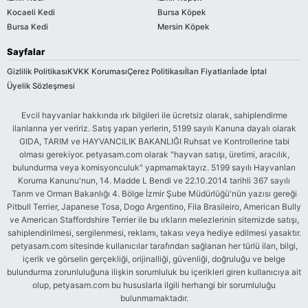
Kocaeli Kedi
Bursa Köpek
Bursa Kedi
Mersin Köpek
Sayfalar
Gizlilik Politikası
KVKK Koruması
Çerez Politikası
İlan Fiyatları
İade İptal
Üyelik Sözleşmesi
Evcil hayvanlar hakkında ırk bilgileri ile ücretsiz olarak, sahiplendirme
ilanlarına yer veririz. Satış yapan yerlerin, 5199 sayılı Kanuna dayalı olarak
GIDA, TARIM ve HAYVANCILIK BAKANLIĞI Ruhsat ve Kontrollerine tabi
olması gerekiyor. petyasam.com olarak "hayvan satışı, üretimi, aracılık,
bulundurma veya komisyonculuk" yapmamaktayız. 5199 sayılı Hayvanları
Koruma Kanunu'nun, 14. Madde L Bendi ve 22.10.2014 tarihli 367 sayılı
Tarım ve Orman Bakanlığı 4. Bölge İzmir Şube Müdürlüğü'nün yazısı gereği
Pitbull Terrier, Japanese Tosa, Dogo Argentino, Fila Brasileiro, American Bully
ve American Staffordshire Terrier ile bu ırkların melezlerinin sitemizde satışı,
sahiplendirilmesi, sergilenmesi, reklamı, takası veya hediye edilmesi yasaktır.
petyasam.com sitesinde kullanıcılar tarafından sağlanan her türlü ilan, bilgi,
içerik ve görselin gerçekliği, orijinalliği, güvenliği, doğruluğu ve belge
bulundurma zorunluluğuna ilişkin sorumluluk bu içerikleri giren kullanıcıya ait
olup, petyasam.com bu hususlarla ilgili herhangi bir sorumluluğu
bulunmamaktadır.