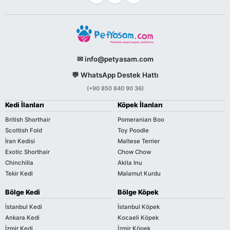
✉ info@petyasam.com
💬 WhatsApp Destek Hattı
(+90 850 840 90 36)
Kedi İlanları
Köpek İlanları
British Shorthair
Pomeranian Boo
Scottish Fold
Toy Poodle
İran Kedisi
Maltese Terrier
Exotic Shorthair
Chow Chow
Chinchilla
Akita Inu
Tekir Kedi
Malamut Kurdu
Bölge Kedi
Bölge Köpek
İstanbul Kedi
İstanbul Köpek
Ankara Kedi
Kocaeli Köpek
İzmir Kedi
İzmir Köpek