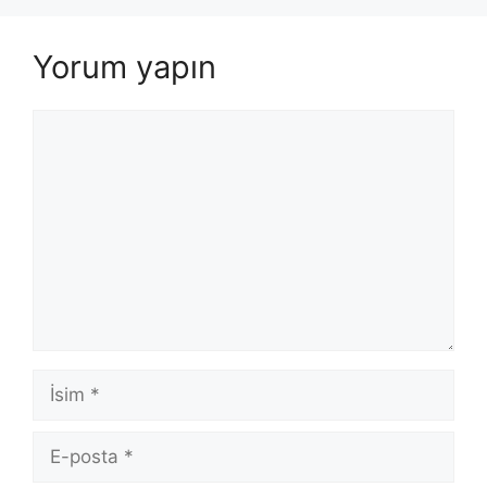
Yorum yapın
Yorum
İsim
E-
posta