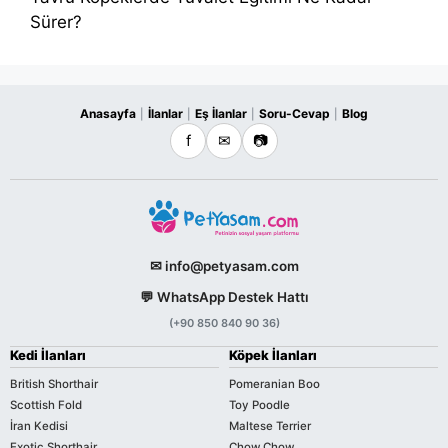
Sürer?
Anasayfa
İlanlar
Eş İlanlar
Soru-Cevap
Blog
|
|
|
|
f
✉
📷
✉ info@petyasam.com
💬 WhatsApp Destek Hattı
(+90 850 840 90 36)
Kedi İlanları
Köpek İlanları
British Shorthair
Pomeranian Boo
Scottish Fold
Toy Poodle
İran Kedisi
Maltese Terrier
Exotic Shorthair
Chow Chow