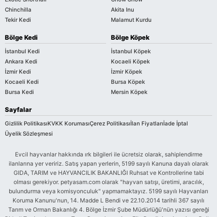
Chinchilla
Akita Inu
Tekir Kedi
Malamut Kurdu
Bölge Kedi
Bölge Köpek
İstanbul Kedi
İstanbul Köpek
Ankara Kedi
Kocaeli Köpek
İzmir Kedi
İzmir Köpek
Kocaeli Kedi
Bursa Köpek
Bursa Kedi
Mersin Köpek
Sayfalar
Gizlilik Politikası
KVKK Koruması
Çerez Politikası
İlan Fiyatları
İade İptal
Üyelik Sözleşmesi
Evcil hayvanlar hakkında ırk bilgileri ile ücretsiz olarak, sahiplendirme
ilanlarına yer veririz. Satış yapan yerlerin, 5199 sayılı Kanuna dayalı olarak
GIDA, TARIM ve HAYVANCILIK BAKANLIĞI Ruhsat ve Kontrollerine tabi
olması gerekiyor. petyasam.com olarak "hayvan satışı, üretimi, aracılık,
bulundurma veya komisyonculuk" yapmamaktayız. 5199 sayılı Hayvanları
Koruma Kanunu'nun, 14. Madde L Bendi ve 22.10.2014 tarihli 367 sayılı
Tarım ve Orman Bakanlığı 4. Bölge İzmir Şube Müdürlüğü'nün yazısı gereği