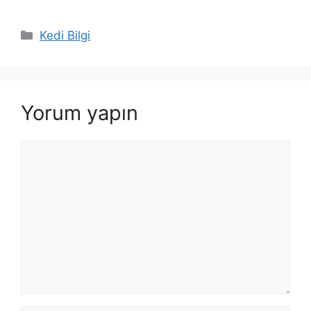
Kategoriler
Kedi Bilgi
Yorum yapın
Yorum