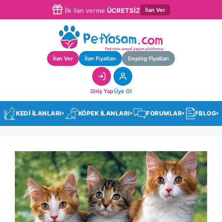
İlan Ver
İlk ilan verme
ÜCRETSİZ
İlan Ver
İlan Fiyatları
Doping Fiyatları
Giriş Yap
Üye Ol
KEDİ İLANLARI
KÖPEK İLANLARI
FORUMLAR
BLOG
▾
▾
▾
▾