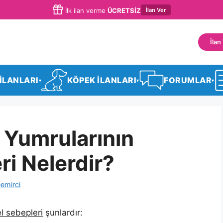
İlan Ver
İlk ilan verme
ÜCRETSİZ
İlan
 İLANLARI
KÖPEK İLANLARI
FORUMLAR
▾
▾
▾
 Yumrularının
i Nelerdir?
emirci
l sebepleri
şunlardır: