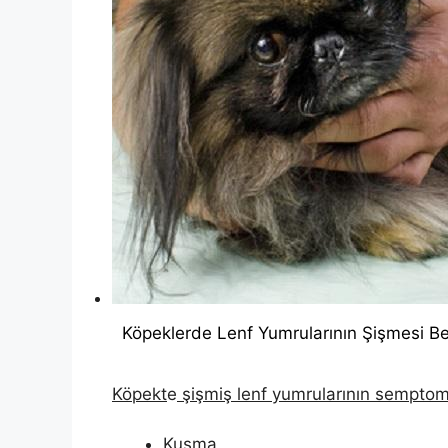
Köpeklerde Lenf Yumrularının Şişmesi Beli
Köpekt
e
şişmiş lenf yumrularının semptom
Kusma,