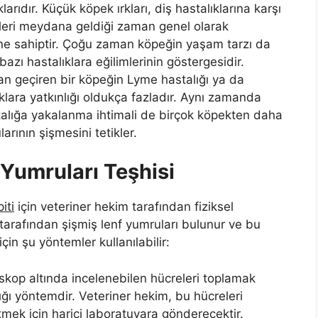
larıdır. Küçük köpek ırkları, diş hastalıklarına karşı
etleri meydana geldiği zaman genel olarak
ne sahiptir. Çoğu zaman köpeğin yaşam tarzı da
zı hastalıklara eğilimlerinin göstergesidir.
 geçiren bir köpeğin Lyme hastalığı ya da
ıklara yatkınlığı oldukça fazladır. Aynı zamanda
stalığa yakalanma ihtimali de birçok köpekten daha
arının şişmesini tetikler.
Yumruları Teşhisi
iti
için veteriner hekim tarafından fiziksel
arafından şişmiş lenf yumruları bulunur ve bu
çin şu yöntemler kullanılabilir:
roskop altında incelenebilen hücreleri toplamak
dığı yöntemdir. Veteriner hekim, bu hücreleri
mek için harici laboratuvara gönderecektir.