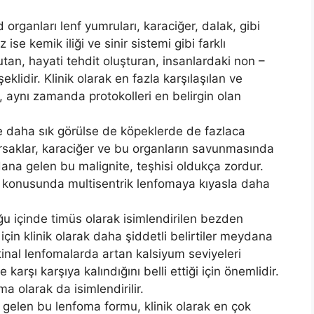
d organları lenf yumruları, karaciğer, dalak, gibi
se kemik iliği ve sinir sistemi gibi farklı
tutan, hayati tehdit oluşturan, insanlardaki non –
lidir. Klinik olarak en fazla karşılaşılan ve
 aynı zamanda protokolleri en belirgin olan
e daha sık görülse de köpeklerde de fazlaca
ğırsaklar, karaciğer ve bu organların savunmasında
ana gelen bu malignite, teşhisi oldukça zordur.
m konusunda multisentrik lenfomaya kıyasla daha
 içinde timüs olarak isimlendirilen bezden
çin klinik olarak daha şiddetli belirtiler meydana
tinal lenfomalarda artan kalsiyum seviyeleri
 karşı karşıya kalındığını belli ettiği için önemlidir.
 olarak da isimlendirilir.
elen bu lenfoma formu, klinik olarak en çok