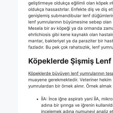
geliştirmeye oldukça eğilimli olan köpek ırk
oldukça hassastırlar. Enfekte diş ve diş 
genişlemiş submandibular lenf düğümleri
lenf yumrularının büyümesine sebep olan ba
Mesela bir av köpeği ya da ormanda zaman
ehrlichiosis gibi kene kaynaklı olan hastal
mantar, bakteriyel ya da paraziter bir ha
fazladır. Bu pek çok rahatsızlık, lenf yumrul
Köpeklerde Şişmiş Lenf 
Köpeklerde büyüyen lenf yumrularının tesp
muayene gerekmektedir. Veteriner hekim t
yumrulardan bir örnek alınır. Örnek almak i
İİA: İnce iğne aspiratı yani İİA, mik
adına bir şırınga ve iğrenin kullanıl
incelemek adına numuneyi analiz et