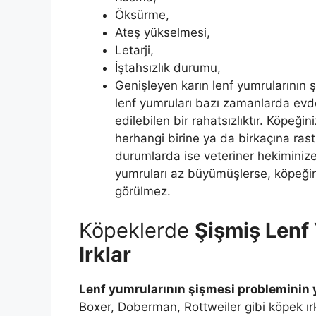
Öksürme,
Ateş yükselmesi,
Letarji,
İştahsızlık durumu,
Genişleyen karın lenf yumrularının şi
lenf yumruları bazı zamanlarda evde
edilebilen bir rahatsızlıktır. Köpeği
herhangi birine ya da birkaçına rast
durumlarda ise veteriner hekiminiz
yumruları az büyümüşlerse, köpeğiniz
görülmez.
Köpeklerde
Şişmiş Lenf
Irklar
Lenf yumrularının şişmesi probleminin y
Boxer, Doberman, Rottweiler gibi köpek ır