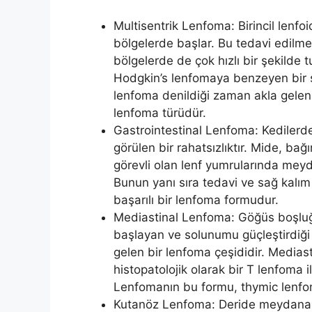
Multisentrik Lenfoma: Birincil lenfoi
bölgelerde başlar. Bu tedavi edilmez i
bölgelerde de çok hızlı bir şekilde 
Hodgkin’s lenfomaya benzeyen bir şek
lenfoma denildiği zaman akla gelen,
lenfoma türüdür.
Gastrointestinal Lenfoma: Kedilerd
görülen bir rahatsızlıktır. Mide, ba
görevli olan lenf yumrularında meyd
Bunun yanı sıra tedavi ve sağ kalı
başarılı bir lenfoma formudur.
Mediastinal Lenfoma: Göğüs boşluğu
başlayan ve solunumu güçleştirdiği i
gelen bir lenfoma çeşididir. Medias
histopatolojik olarak bir T lenfoma ile
Lenfomanın bu formu, thymic lenfoma
Kutanöz Lenfoma: Deride meydana g