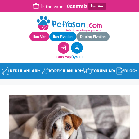
İlan Ver
İlk ilan verme
ÜCRETSİZ
İlan Ver
İlan Fiyatları
Doping Fiyatları
Giriş Yap
Üye Ol
KEDİ İLANLARI
KÖPEK İLANLARI
FORUMLAR
BLOG
▾
▾
▾
▾