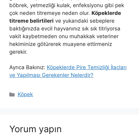
böbrek, yetmezliği kulak, enfeksiyonu gibi pek
çok neden titremeye neden olur.
Köpeklerde
titreme belirtileri
ve yukarıdaki sebeplere
baktığınızda evcil hayvanınız sık sık titriyorsa
vakit kaybetmeden onu muhakkak veteriner
hekiminize götürerek muayene ettirmeniz
gerekir.
Ayrıca Bakınız:
Köpeklerde Pire Temizliği İlaçları
ve Yapılması Gerekenler Nelerdir?
Kategoriler
Köpek
Yorum yapın