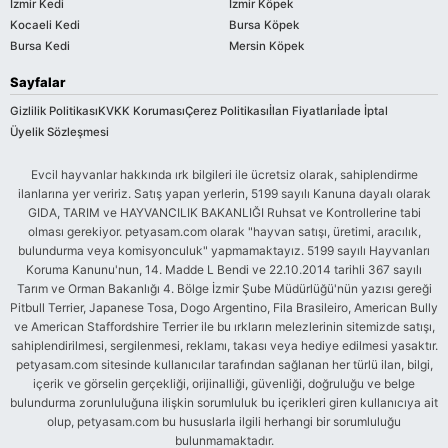
İzmir Kedi
İzmir Köpek
Kocaeli Kedi
Bursa Köpek
Bursa Kedi
Mersin Köpek
Sayfalar
Gizlilik Politikası
KVKK Koruması
Çerez Politikası
İlan Fiyatları
İade İptal
Üyelik Sözleşmesi
Evcil hayvanlar hakkında ırk bilgileri ile ücretsiz olarak, sahiplendirme
ilanlarına yer veririz. Satış yapan yerlerin, 5199 sayılı Kanuna dayalı olarak
GIDA, TARIM ve HAYVANCILIK BAKANLIĞI Ruhsat ve Kontrollerine tabi
olması gerekiyor. petyasam.com olarak "hayvan satışı, üretimi, aracılık,
bulundurma veya komisyonculuk" yapmamaktayız. 5199 sayılı Hayvanları
Koruma Kanunu'nun, 14. Madde L Bendi ve 22.10.2014 tarihli 367 sayılı
Tarım ve Orman Bakanlığı 4. Bölge İzmir Şube Müdürlüğü'nün yazısı gereği
Pitbull Terrier, Japanese Tosa, Dogo Argentino, Fila Brasileiro, American Bully
ve American Staffordshire Terrier ile bu ırkların melezlerinin sitemizde satışı,
sahiplendirilmesi, sergilenmesi, reklamı, takası veya hediye edilmesi yasaktır.
petyasam.com sitesinde kullanıcılar tarafından sağlanan her türlü ilan, bilgi,
içerik ve görselin gerçekliği, orijinalliği, güvenliği, doğruluğu ve belge
bulundurma zorunluluğuna ilişkin sorumluluk bu içerikleri giren kullanıcıya ait
olup, petyasam.com bu hususlarla ilgili herhangi bir sorumluluğu
bulunmamaktadır.