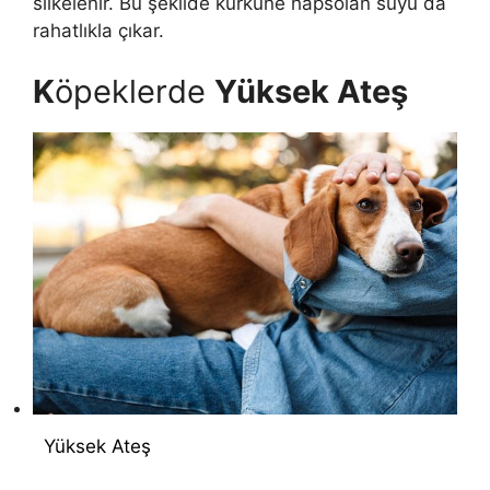
silkelenir. Bu şekilde kürküne hapsolan suyu da
rahatlıkla çıkar.
K
öpeklerde
Yüksek Ateş
Yüksek Ateş